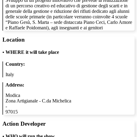
Sviluppo di un progetto innovativo che prevede la realizzazione
di un percorso creativo ed educativo di gestione degli scarti e in
generale della gestione e riduzione dei rifiuti dedicato agli alunni
delle scuole primarie (in particolare verranno coinvolte 4 scuole
“Piano Gesù, S. Marta – sede distaccata Piano Ceci, Carlo Amore
e Raffaele Poidomani), agli insegnanti e ai genitori
Location
•
WHERE it will take place
Country:
Italy
Address:
Modica
Zona Artigianale - C.da Michelica
-
97015
Action Developer
•
WHO will run the show