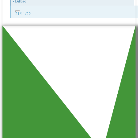
-
Bilbao
21/11/22