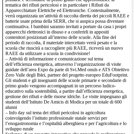
tematica dei rifiuti pericolosi e in particolare i Rifiuti da
Apparecchiature Elettriche ed Elettroniche. Contestualmente,
verrà organizzata un’attività di raccolta diretta dei piccoli RAEE e
batterie usate prima della SERR, che si auspica possa diventare
continuativa. I bambini saranno invitati a portare da casa i propri
apparecchi elettronici in disuso e a conferirli in appositi
contenitori posizionati all’interno delle scuole. Alla fine del
periodo di raccolta, il materiale intercettato verrà pesato e la
scuola che riuscirà a raccogliere più RAEE, riceverà un nuovo
RAEE da utilizzare a scuola in condivisione!
– Attività di informazione e comunicazione sul tema
dell’efficienza energetica, attraverso l’organizzazione di visite
guidate dell’area Expo da parte di Svi.Med onuls e ATS Obiettivo
Zero Valle degli Iblei, partner del progetto europeo EduFootprint.
Gli studenti e gli insegnanti delle scuole primarie e secondarie di
primo grado vengono accompagnati in un percorso ludico-
educativo sulla sostenibilità, a partire dall’efficienza energetica,
gestione dei rifiuti e delle risorse idriche. Le visite impegnano gli
studenti dell’Istituto De Amicis di Modica per un totale di 600
alunni
– Info day sul tema dei rifiuti pericolosi in agricoltura
coinvolgendo l’istituto professionale statale servizi per
l’enogastronomia e l’ospitalità alberghiera e per l’agricoltura e lo
sviluppo rurale