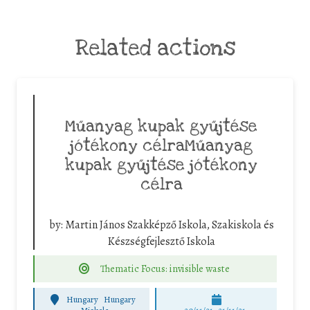
Related actions
Műanyag kupak gyűjtése
jótékony célraMűanyag
kupak gyűjtése jótékony
célra
by:
Martin János Szakképző Iskola, Szakiskola és
Készségfejlesztő Iskola
Thematic Focus: invisible waste
Hungary
Hungary