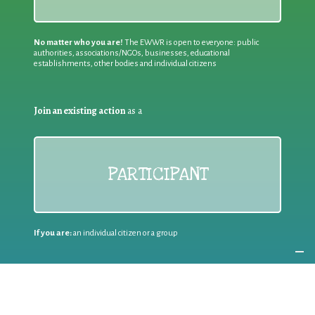
No matter who you are!
The EWWR is open to everyone: public
authorities, associations/NGOs, businesses, educational
establishments, other bodies and individual citizens
Join an existing action
as a
PARTICIPANT
If you are:
an individual citizen or a group
Coordinate
the EWWR
in your area
as a