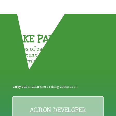
TAKE PART !
3 ways of participating in the
European Week for Waste
Reduction:
carry out
an awareness raising action as an
ACTION DEVELOPER