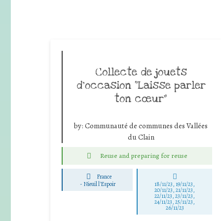
Collecte de jouets
d’occasion “Laisse parler
ton cœur”
by:
Communauté de communes des Vallées
du Clain
Reuse and preparing for reuse
France
-
Nieuil l'Espoir
18/11/23, 19/11/23,
20/11/23, 21/11/23,
22/11/23, 23/11/23,
24/11/23, 25/11/23,
26/11/23