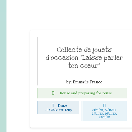
Collecte de jouets
d’occasion “Laisse parler
ton coeur”
by:
Emmaüs France
Reuse and preparing for reuse
France
-
La Colle-sur-Loup
23/11/20, 24/11/20,
25/11/20, 26/11/20,
27/11/20