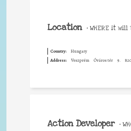
Location
•
WHERE it will 
Country:
Hungary
Address:
Veszprém
Óváros tér
9.
82
Action Developer
•
WHO