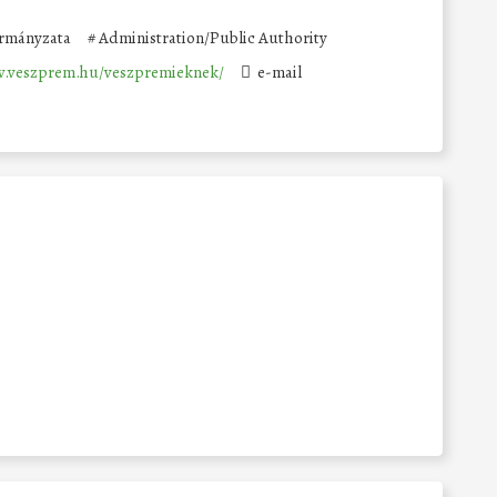
rmányzata
#
Administration/Public Authority
w.veszprem.hu/veszpremieknek/
e-mail