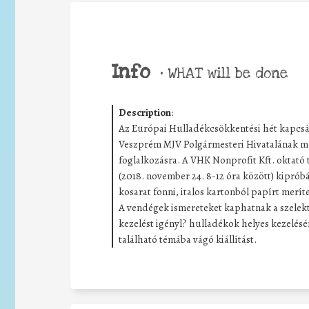
Info
•
WHAT will be done
Description
:
Az Európai Hulladékcsökkentési hét kapcsán m
Veszprém MJV Polgármesteri Hivatalának munk
foglalkozásra. A VHK Nonprofit Kft. oktató
(2018. november 24. 8-12 óra között) kiprób
kosarat fonni, italos kartonból papírt merít
A vendégek ismereteket kaphatnak a szelektí
kezelést igényl? hulladékok helyes kezelésé
található témába vágó kiállítást.