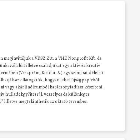
eginvitáljuk a VKSZ Zrt. a VHK Nonprofit Kft. és
avállalóit illetve családjukat egy aktív és kreatív
 termében (Veszprém, Kistó u. 8.) egy szombat délel?tt
álhatják az ellátogatók, hogyan lehet újságpapírból
eni vagy akár linóleumból karácsonyfadíszt készíteni.
v hulladékgy?jtésr?l, veszélyes és különleges
r?l illetve megtekinthetik az oktató teremben