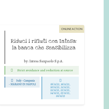
ONLINE ACTION
Riduci i rifiuti con Intesa:
la banca che sensibilizza
by:
Intesa Sanpaolo S.p.A.
Strict avoidance and reduction at source
Italy - Campania
-
MARANO DI NAPOLI
18/11/23, 19/11/23,
20/11/23, 21/11/23,
22/11/23, 23/11/23,
24/11/23, 25/11/23,
26/11/23