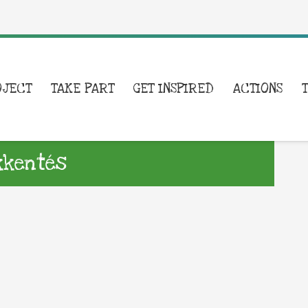
OJECT
TAKE PART
GET INSPIRED
ACTIONS
kkentés