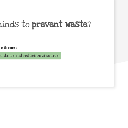
minds to
prevent waste
?
se themes:
voidance and reduction at source