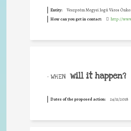
Entity:
Veszprém Megyei Jogú Város Önko
How can you get in contact:
http://ww
will it happen?
• WHEN
Dates of the proposed action:
24/11/2018