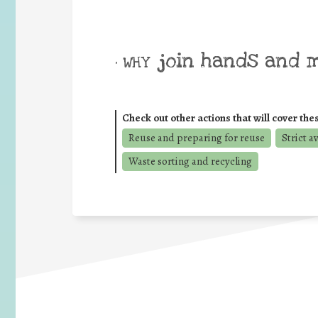
join hands and 
• WHY
Check out other actions that will cover the
Reuse and preparing for reuse
Strict a
Waste sorting and recycling