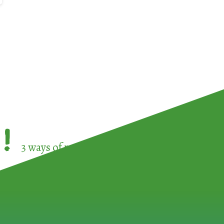
!
3 ways of participating in the
European Week 