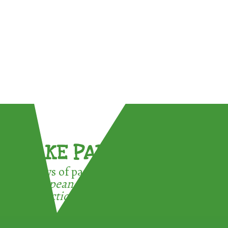
TAKE PART !
3 ways of participating in the
European Week for Waste
Reduction: