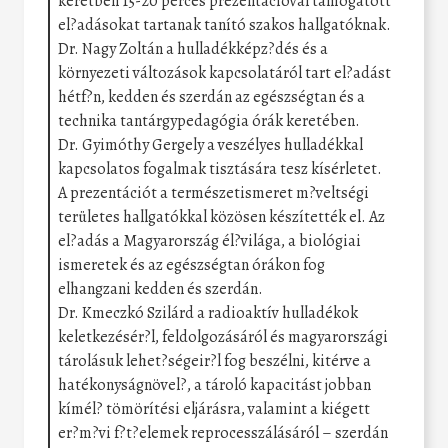
keretben 15-20 perces prezentációval támogatott
el?adásokat tartanak tanító szakos hallgatóknak.
Dr. Nagy Zoltán a hulladékképz?dés és a
környezeti változások kapcsolatáról tart el?adást
hétf?n, kedden és szerdán az egészségtan és a
technika tantárgypedagógia órák keretében.
Dr. Gyimóthy Gergely a veszélyes hulladékkal
kapcsolatos fogalmak tisztására tesz kísérletet.
A prezentációt a természetismeret m?veltségi
területes hallgatókkal közösen készítették el. Az
el?adás a Magyarország él?világa, a biológiai
ismeretek és az egészségtan órákon fog
elhangzani kedden és szerdán.
Dr. Kmeczkó Szilárd a radioaktív hulladékok
keletkezésér?l, feldolgozásáról és magyarországi
tárolásuk lehet?ségeir?l fog beszélni, kitérve a
hatékonyságnövel?, a tároló kapacitást jobban
kímél? tömörítési eljárásra, valamint a kiégett
er?m?vi f?t?elemek reprocesszálásáról – szerdán