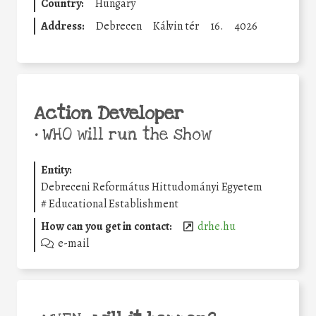
Country:
Hungary
Address:
Debrecen
Kálvin tér
16.
4026
Action Developer
•
WHO will run the show
Entity:
Debreceni Református Hittudományi Egyetem
#
Educational Establishment
How can you get in contact:
drhe.hu
e-mail