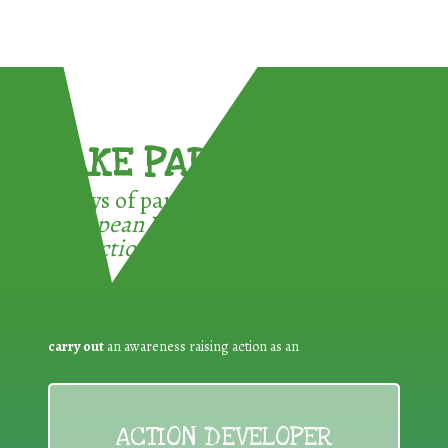
TAKE PART !
3 ways of participating in the
European Week for Waste
Reduction:
carry out
an awareness raising action as an
ACTION DEVELOPER