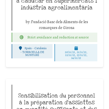
a caducar en supermercats i
indústria agroalimentària
by:
Fundació Banc dels Aliments de les
comarques de Girona
Strict avoidance and reduction at source
Spain - Catalonia
-
TORROELLA DE
20/11/23, 21/11/23,
MONTGRÍ
22/11/23, 23/11/23,
24/11/23
Sensibilisation du personnel
à la préparation d’assiettes