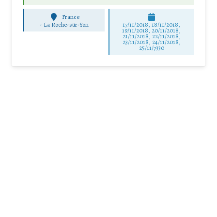
France
-
La Roche-sur-Yon
17/11/2018, 18/11/2018,
19/11/2018, 20/11/2018,
21/11/2018, 22/11/2018,
23/11/2018, 24/11/2018,
25/11/7330