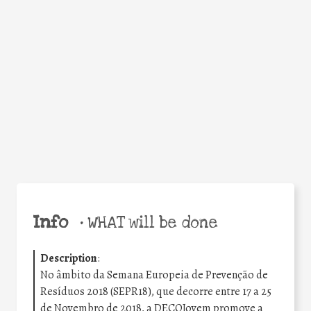
Facebook
Twitter
WhatsApp
Email
Share
Help the world,
share this action!
Info
•
WHAT will be done
Description
:
No âmbito da Semana Europeia de Prevenção de
Resíduos 2018 (SEPR18), que decorre entre 17 a 25
de Novembro de 2018, a DECOJovem promove a