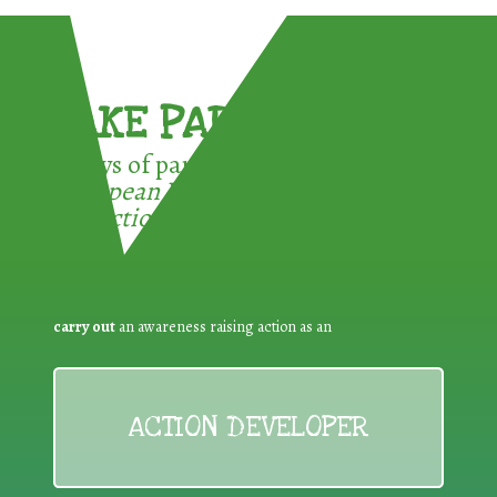
TAKE PART !
3 ways of participating in the
European Week for Waste
Reduction:
carry out
an awareness raising action as an
ACTION DEVELOPER