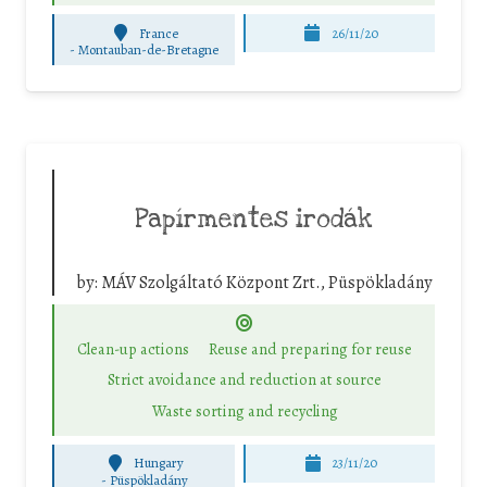
France
26/11/20
-
Montauban-de-Bretagne
Papírmentes irodák
by:
MÁV Szolgáltató Központ Zrt., Püspökladány
Clean-up actions
Reuse and preparing for reuse
Strict avoidance and reduction at source
Waste sorting and recycling
Hungary
23/11/20
-
Püspökladány