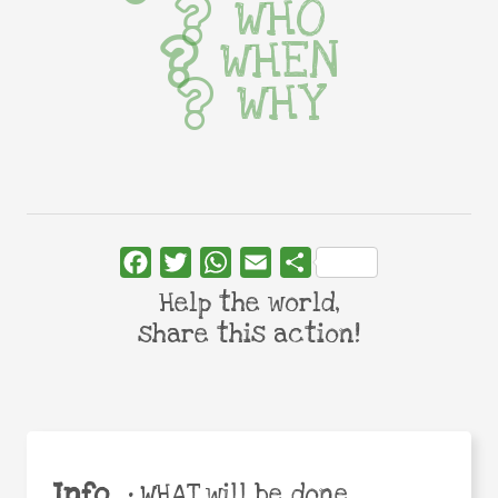
WHO
WHEN
WHY
Facebook
Twitter
WhatsApp
Email
Share
Help the world,
share this action!
Info
•
WHAT will be done