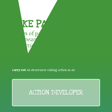
TAKE PART !
3 ways of participating in the
European Week for Waste
Reduction:
carry out
an awareness raising action as an
ACTION DEVELOPER