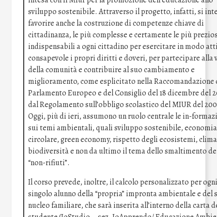
intesa con il Miur per la promozione dell’educazione allo
sviluppo sostenibile. Attraverso il progetto, infatti, si in
favorire anche la costruzione di competenze chiave di
cittadinanza, le più complesse e certamente le più prezio
indispensabili a ogni cittadino per esercitare in modo att
consapevole i propri diritti e doveri, per partecipare alla 
della comunità e contribuire al suo cambiamento e
miglioramento, come esplicitato nella Raccomandazione 
Parlamento Europeo e del Consiglio del 18 dicembre del 
dal Regolamento sull’obbligo scolastico del MIUR del 200
Oggi, più di ieri, assumono un ruolo centrale le in-formaz
sui temi ambientali, quali sviluppo sostenibile, economia
circolare, green economy, rispetto degli ecosistemi, clima
biodiversità e non da ultimo il tema dello smaltimento de
“non-rifiuti”.
Il corso prevede, inoltre, il calcolo personalizzato per ogn
singolo alunno della “propria” impronta ambientale e del 
nucleo familiare, che sarà inserita all’interno della carta d