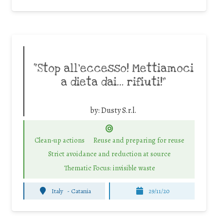
“Stop all’eccesso! Mettiamoci
a dieta dai… rifiuti!”
by:
Dusty S.r.l.
Clean-up actions
Reuse and preparing for reuse
Strict avoidance and reduction at source
Thematic Focus: invisible waste
Italy
-
Catania
29/11/20