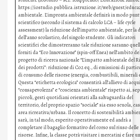
studente (IoStudio – sez. IoApprendo/ Educazione Ambie
https://iostudio.pubblica.istruzione.it/web/guest/educa
ambientale. L’impronta ambientale definirà in modo punt
scientifico (secondo il sistema di calcolo LCA – life cycle
assessment) la riduzione dell’impatto ambientale, per la 
dell’anno scolastico, del singolo studente. Gli indicatori
scientifici che dimostreranno tale riduzione saranno quell
forniti da “Eco Innovazione” (spin-off Enea) nell’ambito de
progetto di ricerca nazionale “L’impatto ambientale del R
dei prodotti”: riduzione di Co2 eq., di emissioni di partic
di consumo delle risorse (energia, combustibili, minerali e
Questa “etichetta ecologica” consentirà all’allievo di acqu
“consapevolezza” e “coscienza ambientale” rispetto ai, se
piccoli, gesti quotidiani orientati alla salvaguardia del
territorio, del proprio spazio “sociale” sia esso scuola, cas
area ricreativa/urbana. Il concetto di sostenibilità ambie
sarà, in tal modo, esperito operativamente ed andrà a
completare il bagaglio formativo del corso sul riuso delle
risorse. Infine, la classe potrà visitare i mercatini e fare u