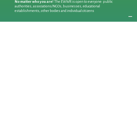
No matter who you are!
The EWWR is open to everyone: public
authorities, associations/NGOs, businesses, educational
establishments, other bodies and individual citizens
Join an existing action
as a
PARTICIPANT
If you are:
an individual citizen or a group
Coordinate
the EWWR
in your area
as a
COORDINATOR