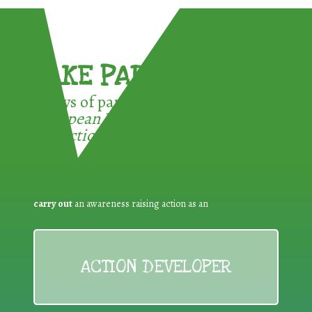
TAKE PART !
3 ways of participating in the
European Week for Waste
Reduction:
carry out
an awareness raising action as an
ACTION DEVELOPER