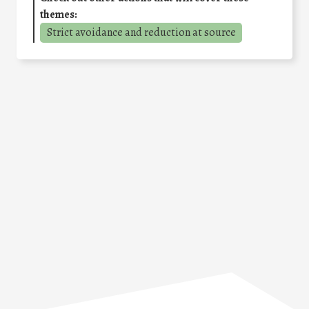
themes:
Strict avoidance and reduction at source