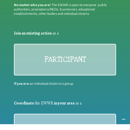
No matter who you are!
The EWWR is open to everyone: public
authorities, associations/NGOs, businesses, educational
establishments, other bodies and individual citizens
Join an existing action
as a
PARTICIPANT
If you are:
an individual citizen or a group
Coordinate
the EWWR
in your area
as a
COORDINATOR