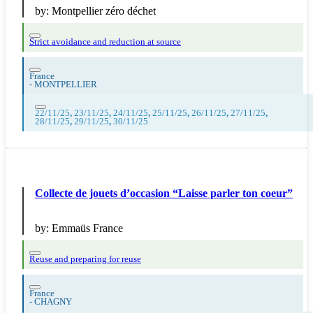
by:
Montpellier zéro déchet
Strict avoidance and reduction at source
France
-
MONTPELLIER
22/11/25
,
23/11/25
,
24/11/25
,
25/11/25
,
26/11/25
,
27/11/25
,
28/11/25
,
29/11/25
,
30/11/25
Collecte de jouets d’occasion “Laisse parler ton coeur”
by:
Emmaüs France
Reuse and preparing for reuse
France
-
CHAGNY