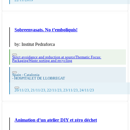
22/11/2019
Sobreenvasats. No t’emboliquis!
by:
Institut Pedraforca
Strict avoidance and reduction at source
Thematic Focus:
Packaging
Waste sorting and recycling
Spain - Catalonia
-
HOSPITALET DE LLOBREGAT
20/11/23, 21/11/23, 22/11/23, 23/11/23, 24/11/23
Animation d’un atelier DIY et zéro déchet