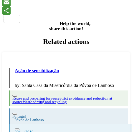
WhatsApp
Email
Share
Help the world,
share this action!
Related actions
Ação de sensibilização
by:
Santa Casa da Misericórdia da Póvoa de Lanhoso
Reuse and preparing for reuse
Strict avoidance and reduction at
source
Waste sorting and recycling
Portugal
-
Póvoa de Lanhoso