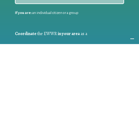
If you are:
an individual citizen or a group
Coordinate
the EWWR
in your area
as a
COORDINATOR
If you are:
a public authority competent in the field of waste
prevention