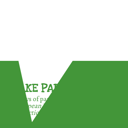
TAKE PART !
3 ways of participating in the
European Week for Waste
Reduction: