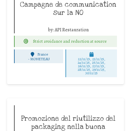
Campagne de communication
sur la NO
by:
API Restauration
Strict avoidance and reduction at source
France
-
MONETEAU
22/11/25
,
23/11/25
,
24/11/25
,
25/11/25
,
26/11/25
,
27/11/25
,
28/11/25
,
29/11/25
,
30/11/25
Promozione del riutilizzo del
packaging nella buona