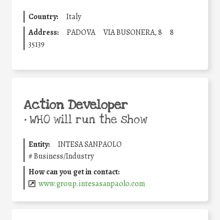
Country:
Italy
Address:
PADOVA
VIA BUSONERA, 8
8
35139
Action Developer
•
WHO will run the show
Entity:
INTESA SANPAOLO
#
Business/Industry
How can you get in contact:
www.group.intesasanpaolo.com