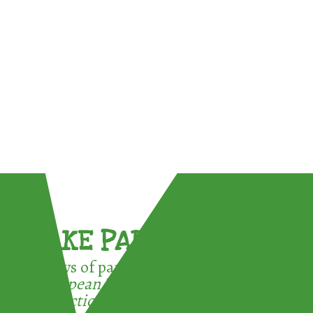
TAKE PART !
3 ways of participating in the
European Week for Waste
Reduction: