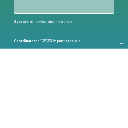
If you are:
an individual citizen or a group
Coordinate
the EWWR
in your area
as a
COORDINATOR
If you are:
a public authority competent in the field of waste
prevention