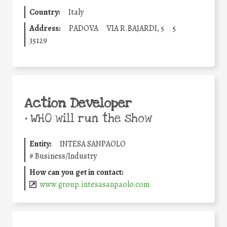
Country:
Italy
Address:
PADOVA
VIA R.BAJARDI, 5
5
35129
Action Developer
•
WHO will run the show
Entity:
INTESA SANPAOLO
#
Business/Industry
How can you get in contact:
www.group.intesasanpaolo.com