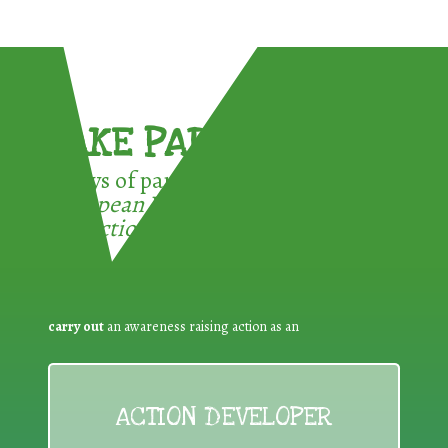
TAKE PART !
3 ways of participating in the
European Week for Waste
Reduction:
carry out
an awareness raising action as an
ACTION DEVELOPER