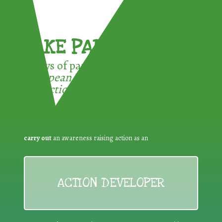
TAKE PART !
3 ways of participating in the
European Week for Waste
Reduction:
carry out
an awareness raising action as an
ACTION DEVELOPER