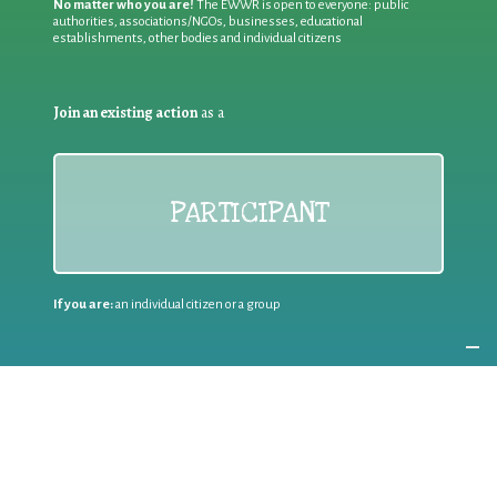
No matter who you are!
The EWWR is open to everyone: public
authorities, associations/NGOs, businesses, educational
establishments, other bodies and individual citizens
Join an existing action
as a
PARTICIPANT
If you are:
an individual citizen or a group
Coordinate
the EWWR
in your area
as a
COORDINATOR