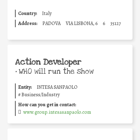
Country:
Italy
Address:
PADOVA
VIA LISBONA, 6
6
35127
Action Developer
•
WHO will run the show
Entity:
INTESA SANPAOLO
#
Business/Industry
How can you get in contact:
www.group.intesasanpaolo.com