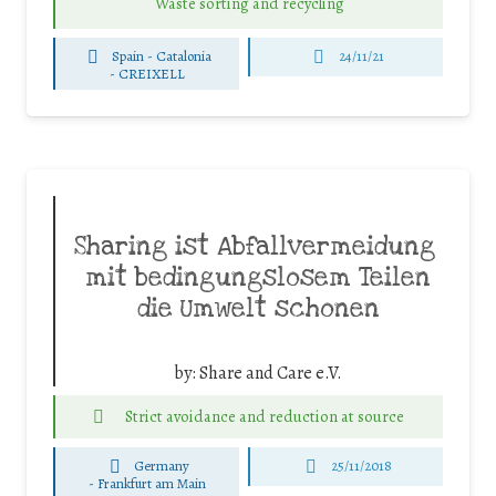
Waste sorting and recycling
Spain - Catalonia
24/11/21
-
CREIXELL
Sharing ist Abfallvermeidung 
mit bedingungslosem Teilen
die Umwelt schonen
by:
Share and Care e.V.
Strict avoidance and reduction at source
Germany
25/11/2018
-
Frankfurt am Main