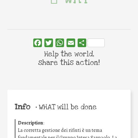
Facebook
Twitter
WhatsApp
Email
Share
Help the world,
share this action!
Info
•
WHAT will be done
Description
:
La corretta gestione dei rifiuti è un tema
fondamentale per il Gruppo Intesa Sanpaolo. La