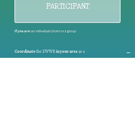
PARTICIPANT
If you are:
an individual citizen or a group
Coordinate
the EWWR
in your area
as a
COORDINATOR
If you are:
a public authority competent in the field of waste
prevention