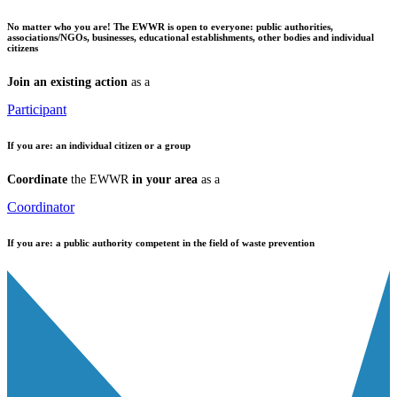
No matter who you are!
The EWWR is open to everyone: public authorities,
associations/NGOs, businesses, educational establishments, other bodies and individual
citizens
Join an existing action
as a
Participant
If you are:
an individual citizen or a group
Coordinate
the EWWR
in your area
as a
Coordinator
If you are:
a public authority competent in the field of waste prevention