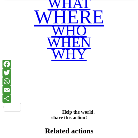
WHAT
WHERE
WHO
WHEN
WHY
Facebook
Twitter
WhatsApp
Email
Share
Help the world,
share this action!
Related actions