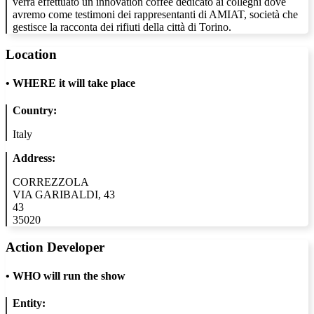
verrà effettuato un innovation coffee dedicato ai colleghi dove
avremo come testimoni dei rappresentanti di AMIAT, società che
gestisce la racconta dei rifiuti della città di Torino.
Location
•
WHERE it will take place
Country:
Italy
Address:
CORREZZOLA
VIA GARIBALDI, 43
43
35020
Action Developer
•
WHO will run the show
Entity: