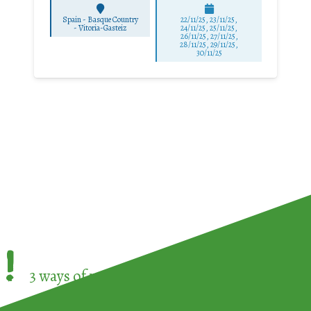
Spain - Basque Country
22/11/25
,
23/11/25
,
-
Vitoria-Gasteiz
24/11/25
,
25/11/25
,
26/11/25
,
27/11/25
,
28/11/25
,
29/11/25
,
30/11/25
!
3 ways of participating in the
European Week 