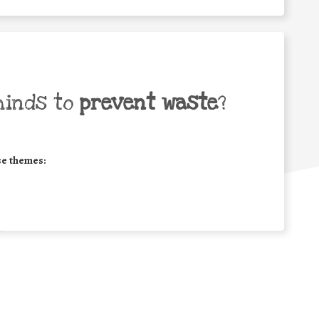
minds to
prevent waste
?
se themes: