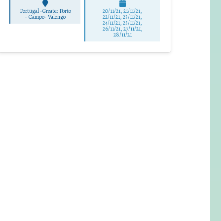
Portugal -Greater Porto
20/11/21, 21/11/21,
-
Campo- Valongo
22/11/21, 23/11/21,
24/11/21, 25/11/21,
26/11/21, 27/11/21,
28/11/21