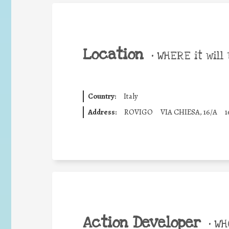
Location
•
WHERE it will 
Country:
Italy
Address:
ROVIGO
VIA CHIESA, 16/A
1
Action Developer
•
WHO