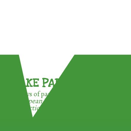
TAKE PART !
3 ways of participating in the
European Week for Waste
Reduction: