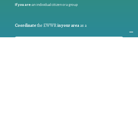
If you are:
an individual citizen or a group
Coordinate
the EWWR
in your area
as a
COORDINATOR
If you are:
a public authority competent in the field of waste
prevention