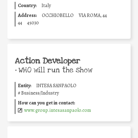
Country:
Italy
Address:
OCCHIOBELLO
VIA ROMA, 44
44
45030
Action Developer
•
WHO will run the show
Entity:
INTESA SANPAOLO
#
Business/Industry
How can you get in contact:
www.group.intesasanpaolo.com