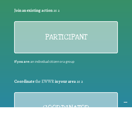
Join an existing action
as a
PARTICIPANT
If you are:
an individual citizen or a group
Coordinate
the EWWR
in your area
as a
COORDINATOR