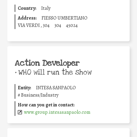
Country:
Italy
Address:
FIESSO UMBERTIANO
VIA VERDI , 304
304
45024
Action Developer
•
WHO will run the show
Entity:
INTESA SANPAOLO
#
Business/Industry
How can you get in contact:
www.group.intesasanpaolo.com