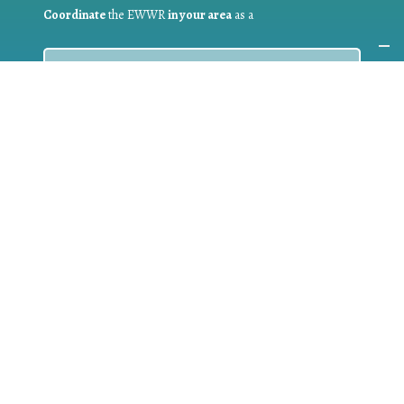
Coordinate
the EWWR
in your area
as a
COORDINATOR
If you are:
a public authority competent in the field of waste
prevention