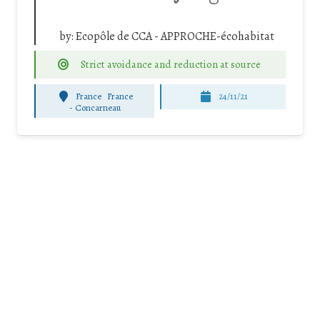
by:
Ecopôle de CCA - APPROCHE-écohabitat
Strict avoidance and reduction at source
France
France
24/11/21
-
Concarneau