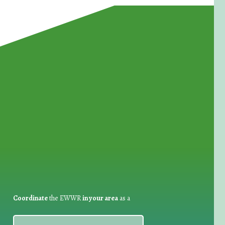
for Waste Reduction:
Coordinate
the EWWR
in your area
as a