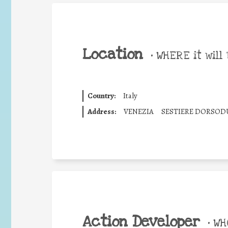
Location
•
WHERE it will 
Country:
Italy
Address:
VENEZIA
SESTIERE DORSODU
Action Developer
•
WHO