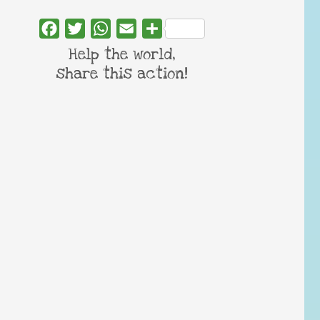
Facebook
Twitter
WhatsApp
Email
Share
Help the world,
share this action!