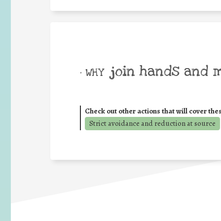
join hands and 
• WHY
Check out other actions that will cover the
Strict avoidance and reduction at source