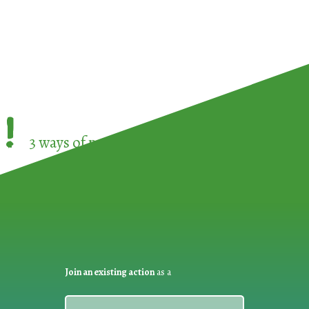
!
3 ways of participating in the
European Week 
Join an existing action
as a