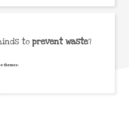
minds to
prevent waste
?
se themes: