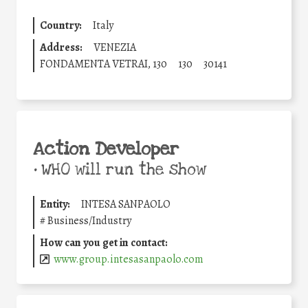
Country:
Italy
Address:
VENEZIA
FONDAMENTA VETRAI, 130
130
30141
Action Developer
•
WHO will run the show
Entity:
INTESA SANPAOLO
#
Business/Industry
How can you get in contact:
www.group.intesasanpaolo.com