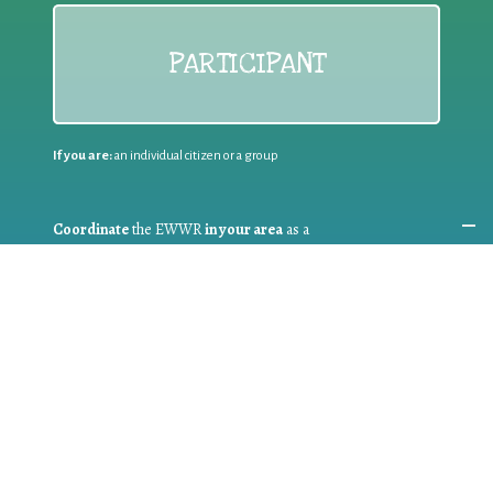
PARTICIPANT
If you are:
an individual citizen or a group
Coordinate
the EWWR
in your area
as a
COORDINATOR
If you are:
a public authority competent in the field of waste
prevention