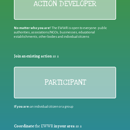
ACTION DEVELOPER
No matter who you are!
The EWWR is open to everyone: public
authorities, associations/NGOs, businesses, educational
establishments, other bodies and individual citizens
Join an existing action
as a
PARTICIPANT
If you are:
an individual citizen or a group
Coordinate
the EWWR
in your area
as a