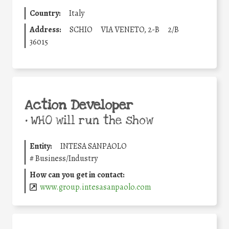
Country:
Italy
Address:
SCHIO
VIA VENETO, 2-B
2/B
36015
Action Developer
•
WHO will run the show
Entity:
INTESA SANPAOLO
#
Business/Industry
How can you get in contact:
www.group.intesasanpaolo.com