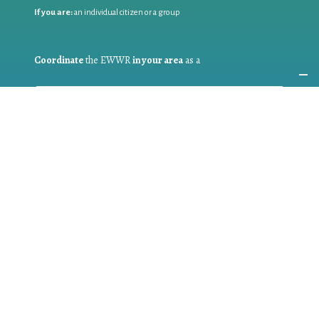
If you are:
an individual citizen or a group
Coordinate
the EWWR
in your area
as a
COORDINATOR
If you are:
a public authority competent in the field of waste
prevention