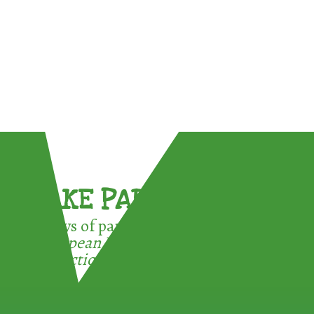
TAKE PART !
3 ways of participating in the
European Week for Waste
Reduction: