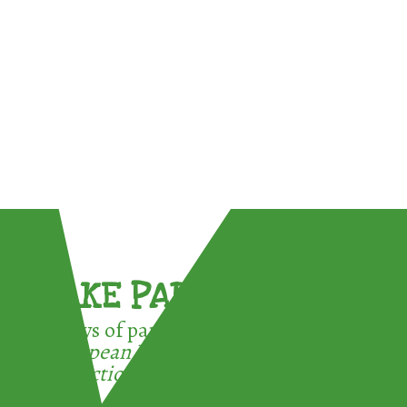
TAKE PART !
3 ways of participating in the
European Week for Waste
Reduction: