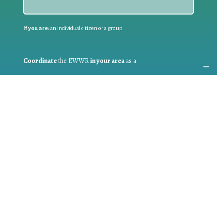
If you are:
an individual citizen or a group
Coordinate
the EWWR
in your area
as a
COORDINATOR
If you are:
a public authority competent in the field of waste
prevention