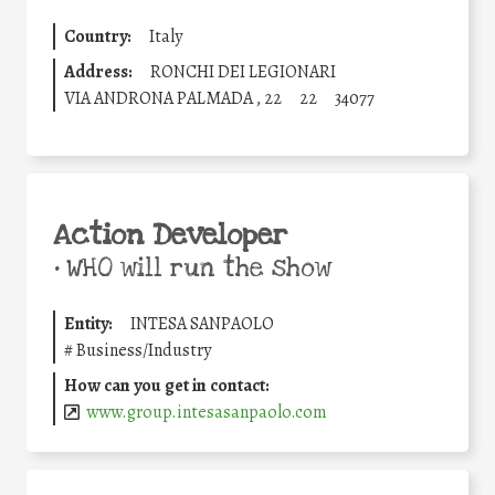
Country:
Italy
Address:
RONCHI DEI LEGIONARI
VIA ANDRONA PALMADA , 22
22
34077
Action Developer
•
WHO will run the show
Entity:
INTESA SANPAOLO
#
Business/Industry
How can you get in contact:
www.group.intesasanpaolo.com