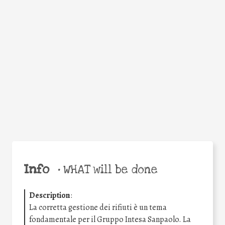
Facebook
Twitter
WhatsApp
Email
Share
Help the world,
share this action!
Info
•
WHAT will be done
Description
:
La corretta gestione dei rifiuti è un tema
fondamentale per il Gruppo Intesa Sanpaolo. La