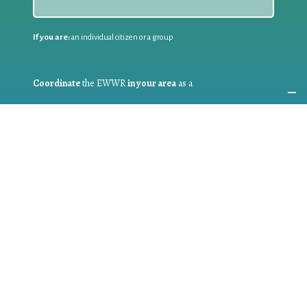
If you are:
an individual citizen or a group
Coordinate
the EWWR
in your area
as a
COORDINATOR
If you are:
a public authority competent in the field of waste
prevention