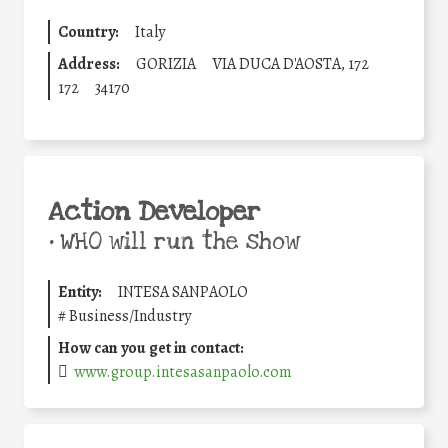
Country:
Italy
Address:
GORIZIA
VIA DUCA D'AOSTA, 172
172
34170
Action Developer
•
WHO will run the show
Entity:
INTESA SANPAOLO
#
Business/Industry
How can you get in contact:
www.group.intesasanpaolo.com