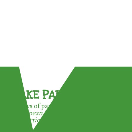
TAKE PART !
3 ways of participating in the
European Week for Waste
Reduction: