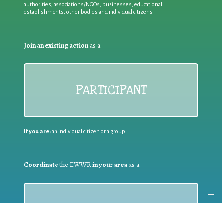
authorities, associations/NGOs, businesses, educational
establishments, other bodies and individual citizens
Join an existing action
as a
PARTICIPANT
If you are:
an individual citizen or a group
Coordinate
the EWWR
in your area
as a
COORDINATOR