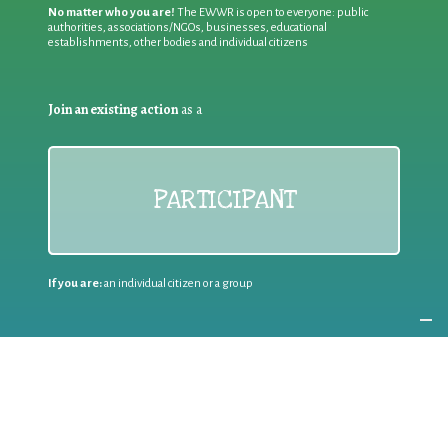
No matter who you are!
The EWWR is open to everyone: public
authorities, associations/NGOs, businesses, educational
establishments, other bodies and individual citizens
Join an existing action
as a
PARTICIPANT
If you are:
an individual citizen or a group
Coordinate
the EWWR
in your area
as a
COORDINATOR