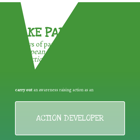
TAKE PART !
3 ways of participating in the
European Week for Waste
Reduction:
carry out
an awareness raising action as an
ACTION DEVELOPER