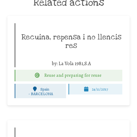
Related actions
Recuina, repensa i no llencis
res
by:
La Vola 1981,S.A
Reuse and preparing for reuse
Spain
24/11/2017
-
BARCELONA