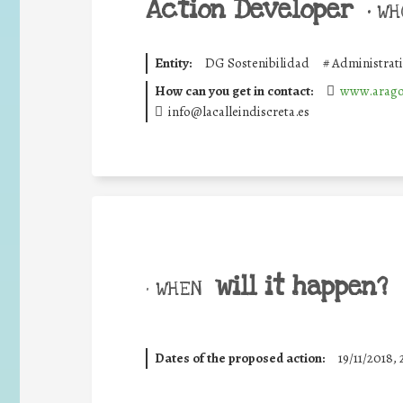
Action Developer
•
WHO
Entity:
DG Sostenibilidad
#
Administrat
How can you get in contact:
www.arago
info@lacalleindiscreta.es
will it happen?
• WHEN
Dates of the proposed action:
19/11/2018, 