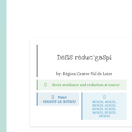
Défis réduc’gaspi
by:
Région Centre-Val de Loire
Strict avoidance and reduction at source
France
-
NOGENT-LE-ROTROU
18/11/23, 19/11/23,
20/11/23, 21/11/23,
22/11/23, 23/11/23,
24/11/23, 25/11/23,
26/11/23