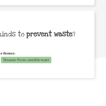
minds to
prevent waste
?
se themes:
Thematic Focus: invisible waste