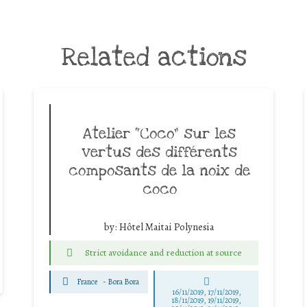
Related actions
Atelier “Coco” sur les
vertus des différents
composants de la noix de
coco
by:
Hôtel Maitai Polynesia
Strict avoidance and reduction at source
France
-
Bora Bora
16/11/2019, 17/11/2019,
18/11/2019, 19/11/2019,