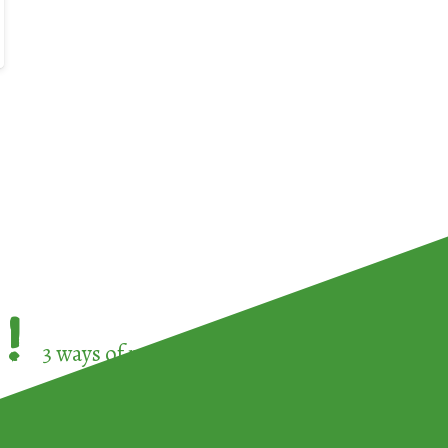
!
3 ways of participating in the
European Week 