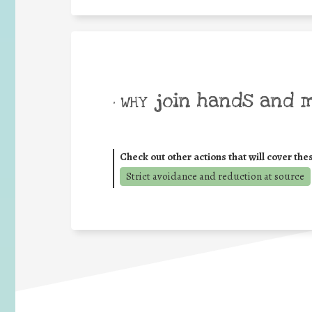
join hands and 
• WHY
Check out other actions that will cover the
Strict avoidance and reduction at source