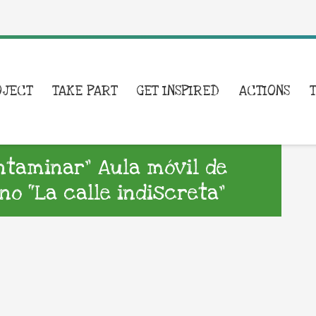
OJECT
TAKE PART
GET INSPIRED
ACTIONS
ontaminar” Aula móvil de
o “La calle indiscreta”