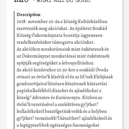
•
WHAT will be done
Description
:
2018. november 20-án a község Kultúrházában
szervezzük meg akciónkat. Az épületet Sonkád
Község Önkormányzata bocsátja ingyenesen
rendelkezésünkre támogatva akciónkat.
Az akcióhoz munkatársaink mint önkéntesek és
az Önkormányzat munkatársai mint önkéntesek
nyújtják segítségüket a lebonyolításhoz.
Az akció kezdetekor 10.30-kor a sonkádi Óvoda
ovisait az óvón?k kísérik el és az Id?sek Klubjának
gondozottjaival közösen készítenek háztartási
papírhulladékból díszeket és ajándékokat a
közelg? Adventre és Karácsonyra. Közben az
óvón?k vezetésével a szelektíven gy?jthet?
hulladékokról beszélgetünk velük és a helyben
gy?jthet? termésekb?l készíthet? ajándékokról és
a legügyesebbek egészséges finomságokat