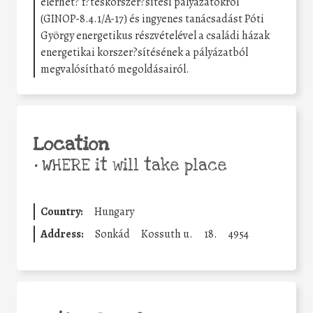
elérhet? f?téskorszer?sítési pályázatokról
(GINOP-8.4.1/A-17) és ingyenes tanácsadást Póti
György energetikus részvételével a családi házak
energetikai korszer?sítésének a pályázatból
megvalósítható megoldásairól.
Location
•
WHERE it will take place
Country:
Hungary
Address:
Sonkád
Kossuth u.
18.
4954