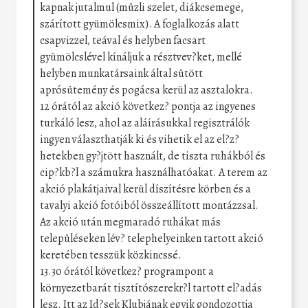
kapnak jutalmul (müzli szelet, diákcsemege,
szárított gyümölcsmix). A foglalkozás alatt
csapvizzel, teával és helyben facsart
gyümölcslével kínáljuk a résztvev?ket, mellé
helyben munkatársaink által sütött
aprósütemény és pogácsa kerül az asztalokra.
12 órától az akció következ? pontja az ingyenes
turkáló lesz, ahol az aláírásukkal regisztrálók
ingyen választhatják ki és vihetik el az el?z?
hetekben gy?jtött használt, de tiszta ruhákból és
cip?kb?l a számukra használhatóakat. A terem az
akció plakátjaival kerül díszítésre körben és a
tavalyi akció fotóiból összeállított montázzsal.
Az akció után megmaradó ruhákat más
településeken lév? telephelyeinken tartott akció
keretében tesszük közkincssé.
13.30 órától következ? programpont a
környezetbarát tisztítószerekr?l tartott el?adás
lesz. Itt az Id?sek Klubjának egyik gondozottja