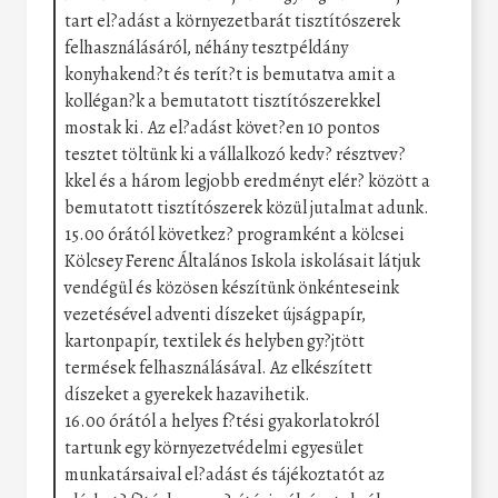
tart el?adást a környezetbarát tisztítószerek
felhasználásáról, néhány tesztpéldány
konyhakend?t és terít?t is bemutatva amit a
kollégan?k a bemutatott tisztítószerekkel
mostak ki. Az el?adást követ?en 10 pontos
tesztet töltünk ki a vállalkozó kedv? résztvev?
kkel és a három legjobb eredményt elér? között a
bemutatott tisztítószerek közül jutalmat adunk.
15.00 órától következ? programként a kölcsei
Kölcsey Ferenc Általános Iskola iskolásait látjuk
vendégül és közösen készítünk önkénteseink
vezetésével adventi díszeket újságpapír,
kartonpapír, textilek és helyben gy?jtött
termések felhasználásával. Az elkészített
díszeket a gyerekek hazavihetik.
16.00 órától a helyes f?tési gyakorlatokról
tartunk egy környezetvédelmi egyesület
munkatársaival el?adást és tájékoztatót az