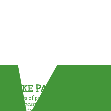
TAKE PART !
3 ways of participating in the
European Week for Waste
Reduction: