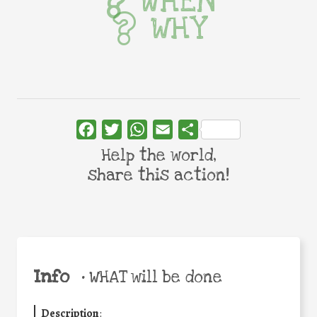
WHEN
WHY
Facebook
Twitter
WhatsApp
Email
Share
Help the world,
share this action!
Info
•
WHAT will be done
Description
: