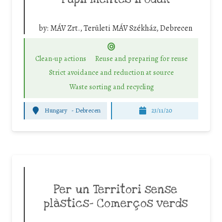
by:
MÁV Zrt., Területi MÁV Székház, Debrecen
Clean-up actions
Reuse and preparing for reuse
Strict avoidance and reduction at source
Waste sorting and recycling
Hungary
-
Debrecen
23/11/20
Per un Territori sense
plàstics- Comerços verds