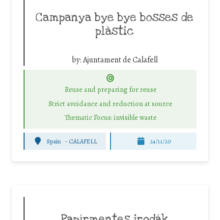
Campanya bye bye bosses de
plàstic
by:
Ajuntament de Calafell
Reuse and preparing for reuse
Strict avoidance and reduction at source
Thematic Focus: invisible waste
Spain
-
CALAFELL
24/11/20
Papírmentes irodák