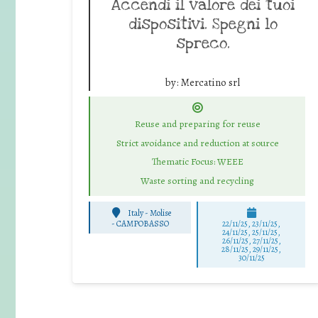
Accendi il valore dei tuoi
dispositivi. Spegni lo
spreco.
by:
Mercatino srl
Reuse and preparing for reuse
Strict avoidance and reduction at source
Thematic Focus: WEEE
Waste sorting and recycling
Italy - Molise
-
CAMPOBASSO
22/11/25
,
23/11/25
,
24/11/25
,
25/11/25
,
26/11/25
,
27/11/25
,
28/11/25
,
29/11/25
,
30/11/25