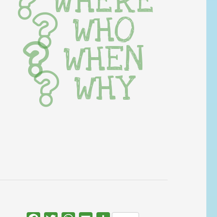
WHERE
WHO
WHEN
WHY