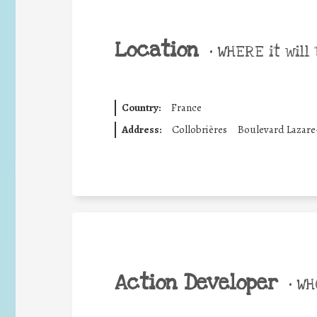
Location
•
WHERE it will 
Country:
France
Address:
Collobrières
Boulevard Lazare
Action Developer
•
WHO