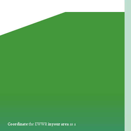
for Waste Reduction:
Coordinate
the EWWR
in your area
as a