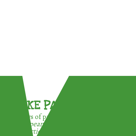
TAKE PART !
3 ways of participating in the
European Week for Waste
Reduction: