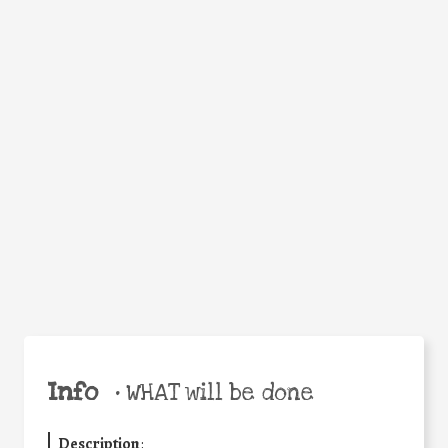
WHEN
WHY
Facebook
Twitter
WhatsApp
Email
Share
Help the world,
share this action!
Info
•
WHAT will be done
Description
: