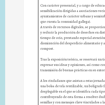
Con carácter presencial, y a cargo de educa
sensibilización dirigidas a asociaciones vec
ayuntamientos de carácter urbano y semiurba
que cuenta la comunidad gallega).
A través de recursos digitales, se proporci
y reducir la producción de desechos en disti
tiempo de ocio, prestando especial atención,
disminución del desperdicio alimentario y a
compost.
Tras la exposición teórica, se reservará un 
expresar sus ideas y opiniones, así como co
transmisión de buenas prácticas en su entor
A los ciudadanos que asistan a estas jornada
una bolsa de tela reutilizable, un bolígrafo 
desplegable en el que se identifica cada tip
contribuyendo de esta forma a resolver dud
semillas y con mensajes clave vinculados a l