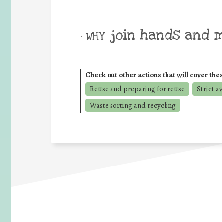
join hands and 
• WHY
Check out other actions that will cover the
Reuse and preparing for reuse
Strict a
Waste sorting and recycling