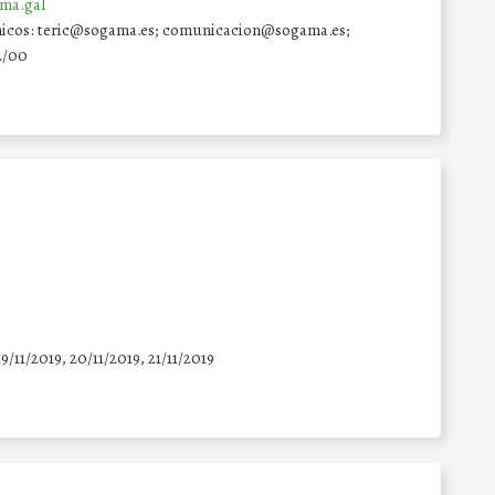
ma.gal
rónicos: teric@sogama.es; comunicacion@sogama.es;
2/00
19/11/2019, 20/11/2019, 21/11/2019