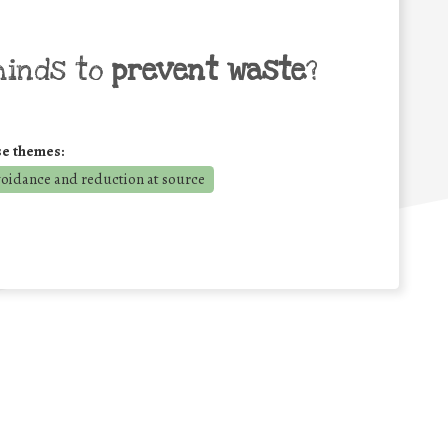
minds to
prevent waste
?
se themes:
voidance and reduction at source