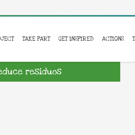
OJECT
TAKE PART
GET INSPIRED
ACTIONS
Reduce residuos