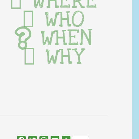
WHERE
WHO
WHEN
WHY