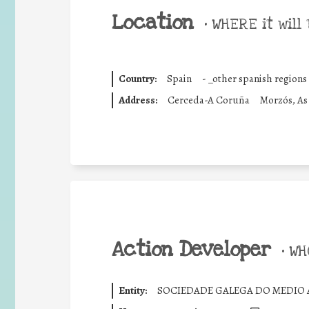
Location
•
WHERE it will 
Country:
Spain
-
_other spanish regions
Address:
Cerceda-A Coruña
Morzós, As
Action Developer
•
WHO
Entity:
SOCIEDADE GALEGA DO MEDIO A