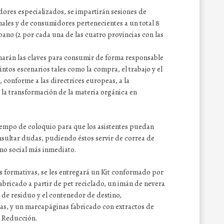
dores especializados, se impartirán sesiones de
inales y de consumidores pertenecientes a un total 8
no (2 por cada una de las cuatro provincias con las
onarán las claves para consumir de forma responsable
ntos escenarios tales como la compra, el trabajo y el
 conforme a las directrices europeas, a la
 la transformación de la materia orgánica en
tiempo de coloquio para que los asistentes puedan
nsultar dudas, pudiendo éstos servir de correa de
no social más inmediato.
s formativas, se les entregará un Kit conformado por
fabricado a partir de pet reciclado, un imán de nevera
o de residuo y el contenedor de destino,
as, y un marcapáginas fabricado con extractos de
a Reducción.