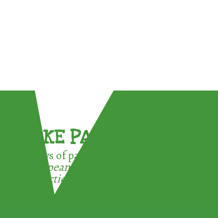
TAKE PART !
3 ways of participating in the
European Week for Waste
Reduction: