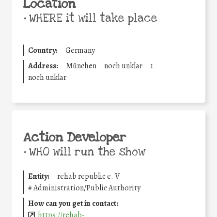
Location
•
WHERE it will take place
Country:
Germany
Address:
München
noch unklar
1
noch unklar
Action Developer
•
WHO will run the show
Entity:
rehab republic e. V
#
Administration/Public Authority
How can you get in contact:
https://rehab-