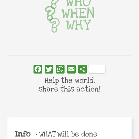
WHO
WHEN
WHY
Facebook
Twitter
WhatsApp
Email
Share
Help the world,
share this action!
Info
•
WHAT will be done