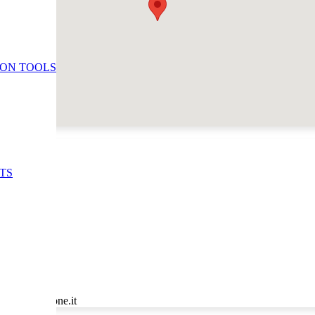
ION TOOLS
TS
0q@istruzione.it