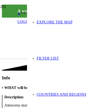
A scuola di risparmio
Follow us on social media
LOGIN
EXPLORE THE MAP
FILTER LIST
Info
•
WHAT will be done
COUNTRIES AND REGIONS
Description
:
Attraverso strategie quali braimstorming, problem solving, cooperative 