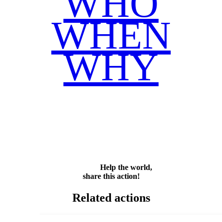
WHO
WHEN
WHY
Facebook
Twitter
WhatsApp
Email
Share
Help the world,
share this action!
Related actions