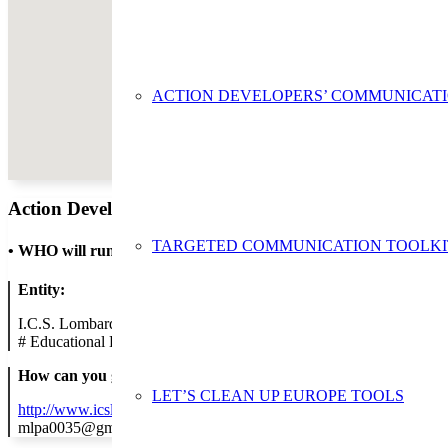
ACTION DEVELOPERS’ COMMUNICAT
Action Developer
TARGETED COMMUNICATION TOOLKI
•
WHO will run the show
Entity:
I.C.S. Lombardo Radice di Palermo
#
Educational Establishment
How can you get in contact:
LET’S CLEAN UP EUROPE TOOLS
http://www.icslombardoradice.edu.it/index.php
mlpa0035@gmail.com ( Referente educazione ambientale); paic8ad0