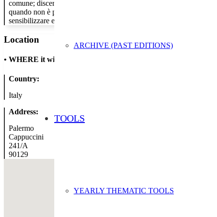
comune; discernimento dei materiali inquinanti presenti negli oggetti c
quando non è più possibile ripararli in altri attraverso la realizzazi
sensibilizzare e trainare verso azioni di risparmio per la salvaguardia
Location
ARCHIVE (PAST EDITIONS)
•
WHERE it will take place
Country:
Italy
Address:
TOOLS
Palermo
Cappuccini
241/A
90129
YEARLY THEMATIC TOOLS