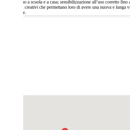
he si trovano a scuola e a casa; sensibilizzazione all’uso corretto fino al
one di manufatti creativi che permettano loro di avere una nuova e lunga v
 dell’ambiente.