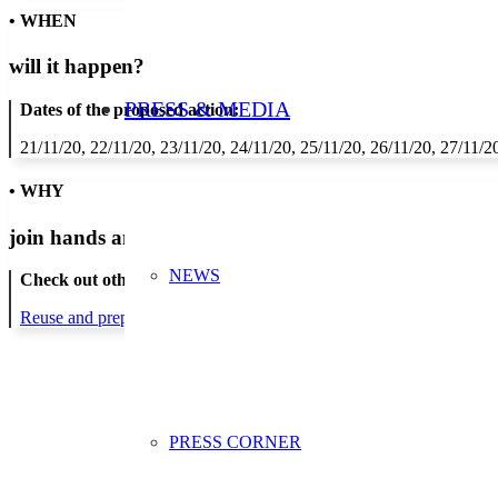
• WHEN
will it happen?
PRESS & MEDIA
Dates of the proposed action:
21/11/20, 22/11/20, 23/11/20, 24/11/20, 25/11/20, 26/11/20, 27/11/2
• WHY
join hands and minds to
prevent waste
?
NEWS
Check out other actions that will cover these themes:
Reuse and preparing for reuse
Strict avoidance and reduction at sour
PRESS CORNER