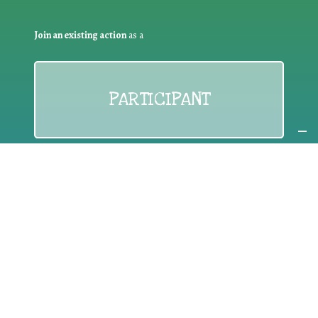
Join an existing action
as a
PARTICIPANT
If you are:
an individual citizen or a group
Coordinate
the EWWR
in your area
as a
COORDINATOR