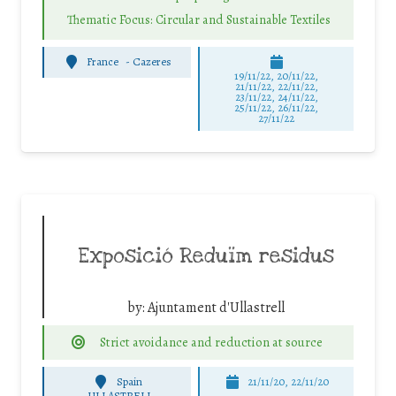
Thematic Focus: Circular and Sustainable Textiles
France
-
Cazeres
19/11/22, 20/11/22,
21/11/22, 22/11/22,
23/11/22, 24/11/22,
25/11/22, 26/11/22,
27/11/22
Exposició Reduïm residus
by:
Ajuntament d'Ullastrell
Strict avoidance and reduction at source
Spain
21/11/20, 22/11/20
-
ULLASTRELL