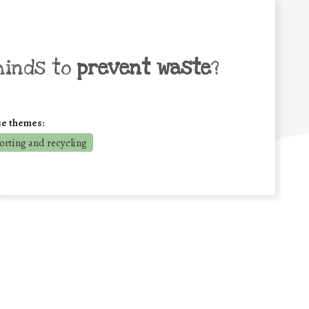
minds to
prevent waste
?
se themes:
orting and recycling