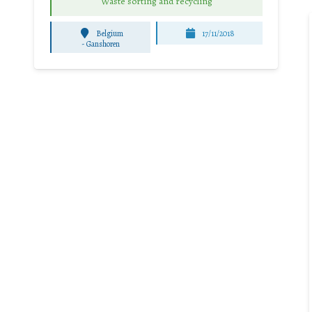
Waste sorting and recycling
Belgium
17/11/2018
-
Ganshoren