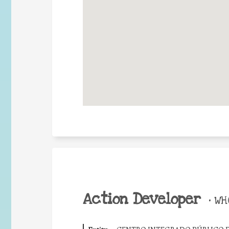
Action Developer
•
WHO