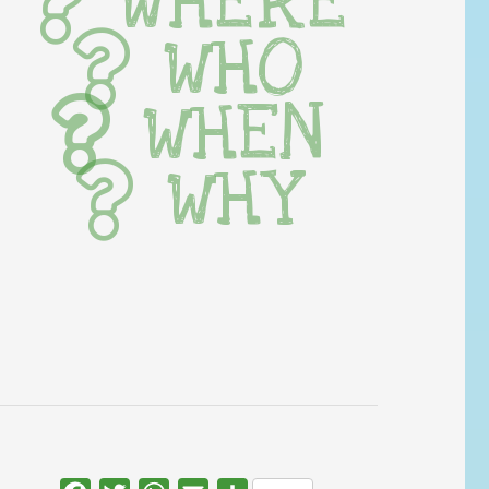
WHERE
WHO
WHEN
WHY