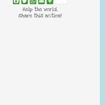
Facebook
Twitter
WhatsApp
Email
Share
Help the world,
share this action!