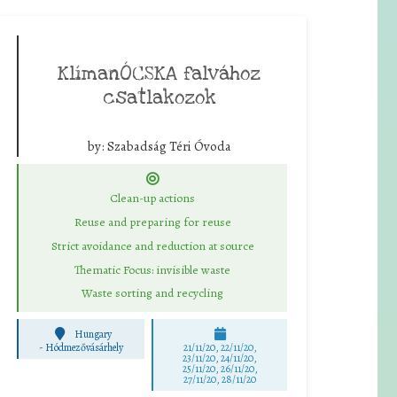
KlímanÓCSKA falvához
csatlakozok
by:
Szabadság Téri Óvoda
Clean-up actions
Reuse and preparing for reuse
Strict avoidance and reduction at source
Thematic Focus: invisible waste
Waste sorting and recycling
Hungary
-
Hódmezővásárhely
21/11/20, 22/11/20,
23/11/20, 24/11/20,
25/11/20, 26/11/20,
27/11/20, 28/11/20