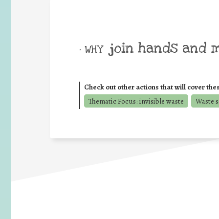
join hands and 
• WHY
Check out other actions that will cover the
Thematic Focus: invisible waste
Waste s