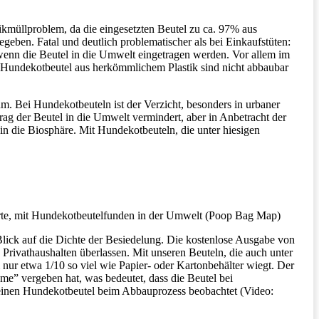
tikmüllproblem, da die eingesetzten Beutel zu ca. 97% aus
ben. Fatal und deutlich problematischer als bei Einkaufstüten:
wenn die Beutel in die Umwelt eingetragen werden. Vor allem im
 Hundekotbeutel aus herkömmlichem Plastik sind nicht abbaubar
. Bei Hundekotbeuteln ist der Verzicht, besonders in urbaner
ag der Beutel in die Umwelt vermindert, aber in Anbetracht der
n die Biosphäre. Mit Hundekotbeuteln, die unter hiesigen
rte, mit Hundekotbeutelfunden in der Umwelt (Poop Bag Map)
 Blick auf die Dichte der Besiedelung. Die kostenlose Ausgabe von
 Privathaushalten überlassen. Mit unseren Beuteln, die auch unter
nur etwa 1/10 so viel wie Papier- oder Kartonbehälter wiegt. Der
me” vergeben hat, was bedeutet, dass die Beutel bei
 einen Hundekotbeutel beim Abbauprozess beobachtet (Video: