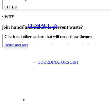
01/01/20
• WHY
CONTACT US
join hands and minds to
prevent waste
?
Check out other actions that will cover these themes:
Reuse and preparing for reuse
Strict avoidance and reduction at sour
COORDINATORS LIST