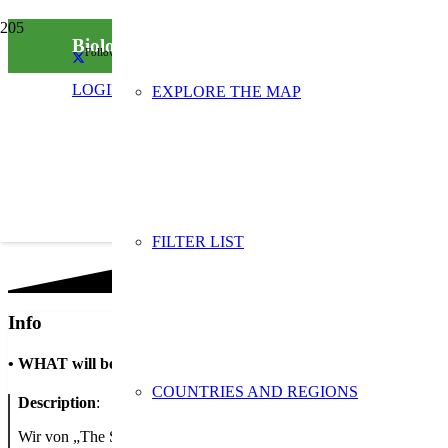
Biologisch abbaubare Hundekotbeutel & Th
Follow us on social media
LOGIN
EXPLORE THE MAP
FILTER LIST
Info
•
WHAT will be done
COUNTRIES AND REGIONS
Description
:
Wir von „The Sustainable People“ haben es uns zur Aufgabe gemach