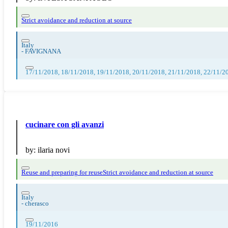
Strict avoidance and reduction at source
Italy
-
FAVIGNANA
17/11/2018, 18/11/2018, 19/11/2018, 20/11/2018, 21/11/2018, 22/11/2
cucinare con gli avanzi
by:
ilaria novi
Reuse and preparing for reuse
Strict avoidance and reduction at source
Italy
-
cherasco
19/11/2016