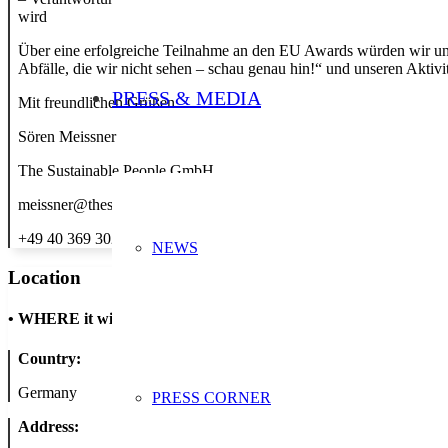
wird
Über eine erfolgreiche Teilnahme an den EU Awards würden wir un
Abfälle, die wir nicht sehen – schau genau hin!“ und unseren Aktiv
PRESS & MEDIA
Mit freundlichen Grüßen
Sören Meissner
The Sustainable People GmbH
meissner@thesustainablepeople.com
+49 40 369 302 55
NEWS
Location
•
WHERE it will take place
Country:
Germany
PRESS CORNER
Address: