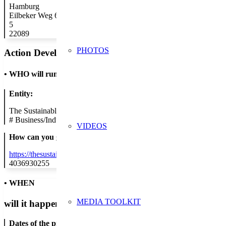
Hamburg
Eilbeker Weg 66
5
22089
PHOTOS
Action Developer
•
WHO will run the show
Entity:
The Sustainable People GmbH
#
Business/Industry
VIDEOS
How can you get in contact:
https://thesustainablepeople.com & https://poop-bags.de
4036930255
• WHEN
MEDIA TOOLKIT
will it happen?
Dates of the proposed action: