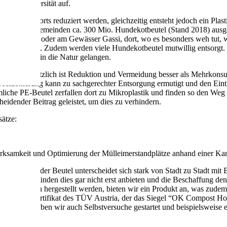
der Biodiversität auf.
lem vielerorts reduziert werden, gleichzeitig entsteht jedoch ein Plas
ädten und Gemeinden ca. 300 Mio. Hundekotbeutel (Stand 2018) ausgege
Grünanlagen oder am Gewässer Gassi, dort, wo es besonders weh tut, 
zurückzuholen. Zudem werden viele Hundekotbeutel mutwillig entsorgt.
 sofern sie in die Natur gelangen.
ns. Grundsätzlich ist Reduktion und Vermeidung besser als Mehrkonsum
ositionierung kann zu sachgerechter Entsorgung ermutigt und den Eintr
che PE-Beutel zerfallen dort zu Mikroplastik und finden so den Weg i
eidender Beitrag geleistet, um dies zu verhindern.
sätze:
ksamkeit und Optimierung der Mülleimerstandplätze anhand einer Ka
Littering – der Beutel unterscheidet sich stark von Stadt zu Stadt mit
 aus Kostengründen dies gar nicht erst anbieten und die Beschaffung den
Rohstoffen hergestellt werden, bieten wir ein Produkt an, was zudem 
 sich in dem Zertifikat des TÜV Austria, der das Siegel “OK Compost Ho
 hinaus haben wir auch Selbstversuche gestartet und beispielsweise