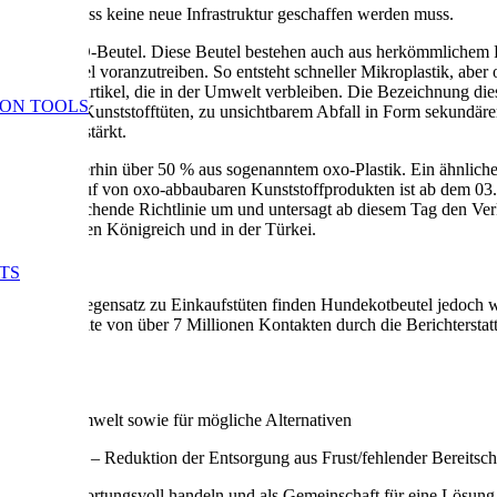
tibel, sodass keine neue Infrastruktur geschaffen werden muss.
nannte OXO-Beutel. Diese Beutel bestehen auch aus herkömmlichem PE
 Plastikbeutel voranzutreiben. So entsteht schneller Mikroplastik, abe
 in kleine Partikel, die in der Umwelt verbleiben. Die Bezeichnung dies
ION TOOLS
se in Form von Kunststofftüten, zu unsichtbarem Abfall in Form sekundä
ar noch verstärkt.
och weiterhin über 50 % aus sogenanntem oxo-Plastik. Ein ähnliches 
gen. Der Verkauf von oxo-abbaubaren Kunststoffprodukten ist ab dem 
 eine entsprechende Richtlinie um und untersagt ab diesem Tag den V
im Vereinigten Königreich und in der Türkei.
TS
Umwelt. Im Gegensatz zu Einkaufstüten finden Hundekotbeutel jedoch
Reichweite von über 7 Millionen Kontakten durch die Berichterstattu
ion:
ng in der Umwelt sowie für mögliche Alternativen
er Mülleimer – Reduktion der Entsorgung aus Frust/fehlender Bereitscha
tzer verantwortungsvoll handeln und als Gemeinschaft für eine Lösung e