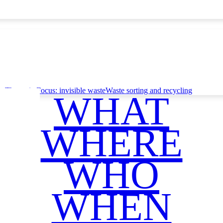
ce
Thematic Focus: invisible waste
Waste sorting and recycling
WHAT
WHERE
WHO
WHEN