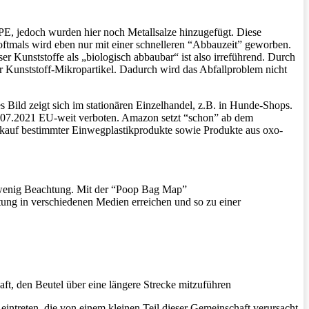
, jedoch wurden hier noch Metallsalze hinzugefügt. Diese
r oftmals wird eben nur mit einer schnelleren “Abbauzeit” geworben.
er Kunststoffe als „biologisch abbaubar“ ist also irreführend. Durch
rer Kunststoff-Mikropartikel. Dadurch wird das Abfallproblem nicht
Bild zeigt sich im stationären Einzelhandel, z.B. in Hunde-Shops.
03.07.2021 EU-weit verboten. Amazon setzt “schon” ab dem
erkauf bestimmter Einwegplastikprodukte sowie Produkte aus oxo-
 wenig Beachtung. Mit der “Poop Bag Map”
ng in verschiedenen Medien erreichen und so zu einer
ft, den Beutel über eine längere Strecke mitzuführen
intreten, die von einem kleinen Teil dieser Gemeinschaft verursacht