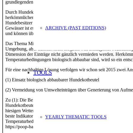
grundlegenden Probleme der Ressourcenknappheit und der Integrität 
Durch Hundekotbeutel konnte in den letzten Jahren das Hundekotprob
herkömmlichem Plastik bestehen. Pro Jahr werden von deutschen St
Hundebesitzer gehen mit Ihrem Hund verständlicherweise gerne in 
ARCHIVE (PAST EDITIONS)
Gewässer ist es oft unmöglich, die Beutel wieder aus der Umwelt 
und können über Hunderte von Jahren ein Umweltproblem darstellen,
Das Thema Mikroplastik einer der Haupttreiber unseres Unternehme
Umgebung, aber zumeist nicht möglich. Mit intelligenter Mülleimerp
Dimension der Einträge nicht gänzlich vermieden werden. Herkömmli
Temperaturbedingungen biologisch abbaubar sind, wird so ein entsch
Für eine nachhaltige Lösung verfolgen wir schon seit 2015 zwei An
TOOLS
(1) Einsatz biologisch abbaubarer Hundekotbeutel
(2) Vermeidung von Umwelteinträgen über Generierung von Aufmer
Zu (1): Die Bereitstellung und Nutzung – und damit das Problem des 
Hundekotbeuteln ist ein freiwilliger Service, weshalb einige Städte
hiesigen Wetterbedingungen abbaubar sind, und mit nachwachsenden 
beste Indikator für die biologische Abbaubarkeit der Beutel findet
YEARLY THEMATIC TOOLS
Temperaturbedingungen zwischen 20-30 Grad abbaubar sind. Darüber
https://poop-bags.de/biologischer-abbau/).