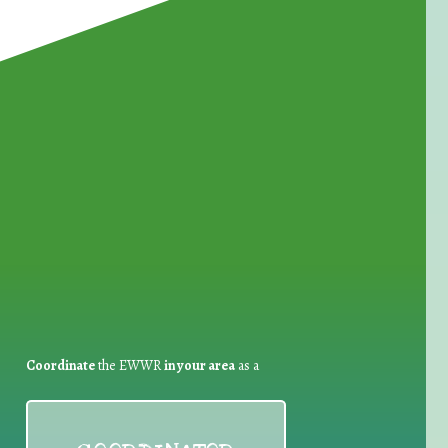
for Waste Reduction:
Coordinate
the EWWR
in your area
as a