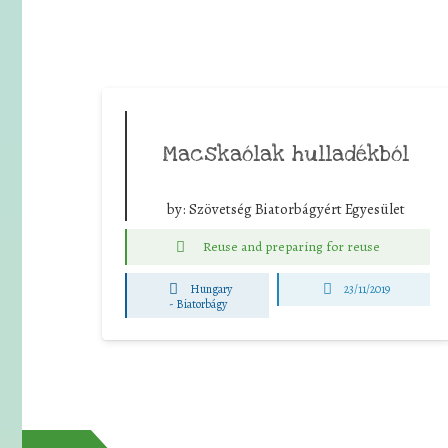
Macskaólak hulladékból
by:
Szövetség Biatorbágyért Egyesület
Reuse and preparing for reuse
Hungary
23/11/2019
-
Biatorbágy