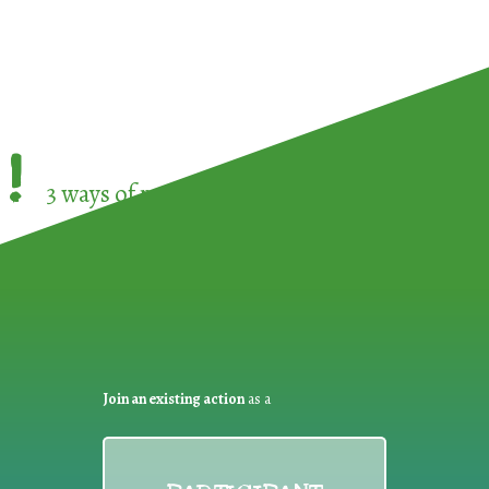
!
3 ways of participating in the
European Week 
Join an existing action
as a