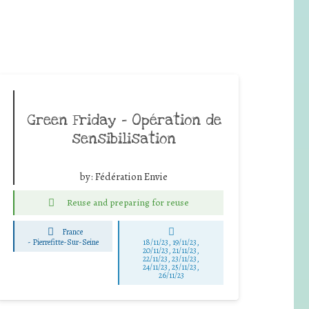
Green Friday – Opération de
sensibilisation
by:
Fédération Envie
Reuse and preparing for reuse
France
-
Pierrefitte-Sur-Seine
18/11/23, 19/11/23,
20/11/23, 21/11/23,
22/11/23, 23/11/23,
24/11/23, 25/11/23,
26/11/23