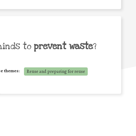
minds to
prevent waste
?
se themes:
Reuse and preparing for reuse