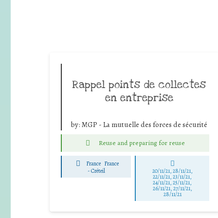
Rappel points de collectes
en entreprise
by:
MGP - La mutuelle des forces de sécurité
Reuse and preparing for reuse
France
France
-
Créteil
20/11/21, 28/11/21,
22/11/21, 23/11/21,
24/11/21, 25/11/21,
26/11/21, 27/11/21,
28/11/21