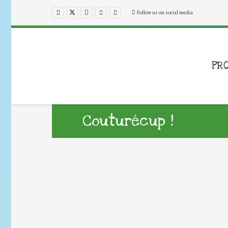
Follow us on social media
PR
Couturécup !