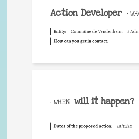
Action Developer
•
WHO
Entity:
Commune de Vendenheim
#
Admi
How can you get in contact:
will it happen?
• WHEN
Dates of the proposed action:
28/11/20