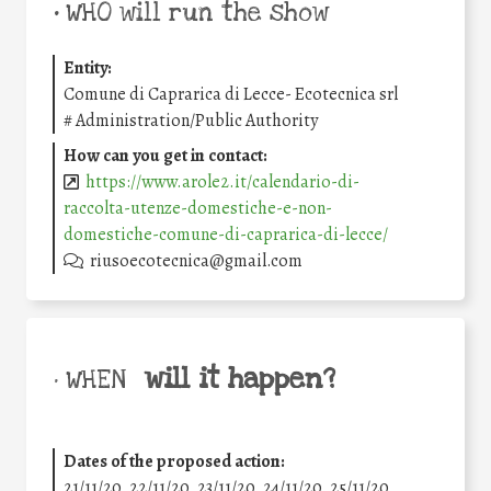
•
WHO will run the show
Entity:
Comune di Caprarica di Lecce- Ecotecnica srl
#
Administration/Public Authority
How can you get in contact:
https://www.arole2.it/calendario-di-
raccolta-utenze-domestiche-e-non-
domestiche-comune-di-caprarica-di-lecce/
riusoecotecnica@gmail.com
will it happen?
• WHEN
Dates of the proposed action:
21/11/20, 22/11/20, 23/11/20, 24/11/20, 25/11/20,