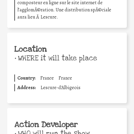
composteur en ligne sur le site internet de
l’agglomÃ©ration. Une distribution spÃ©ciale
aura lieu Ã Lescure.
Location
•
WHERE it will take place
Country:
France
France
Address:
Lescure-d'Albigeois
Action Developer
•
WHO will run the show