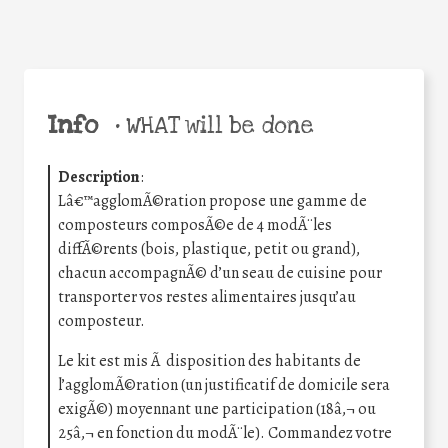
Info
•
WHAT will be done
Description
:
Lâ€™agglomÃ©ration propose une gamme de
composteurs composÃ©e de 4 modÃ¨les
diffÃ©rents (bois, plastique, petit ou grand),
chacun accompagnÃ© d’un seau de cuisine pour
transporter vos restes alimentaires jusqu’au
composteur.
Le kit est mis Ã disposition des habitants de
l’agglomÃ©ration (un justificatif de domicile sera
exigÃ©) moyennant une participation (18â‚¬ ou
25â‚¬ en fonction du modÃ¨le). Commandez votre