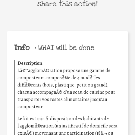
share this action!
Info
•
WHAT will be done
Description
:
Lâ€™agglomÃ©ration propose une gamme de
composteurs composÃ©e de 4 modÃ¨les
diffÃ©rents (bois, plastique, petit ou grand),
chacun accompagnÃ© d’un seau de cuisine pour
transporter vos restes alimentaires jusqu’au
composteur.
Le kit est mis Ã disposition des habitants de
l’agglomÃ©ration (un justificatif de domicile sera
exigÃ©) moyennant une participation (18â‚¬ ou