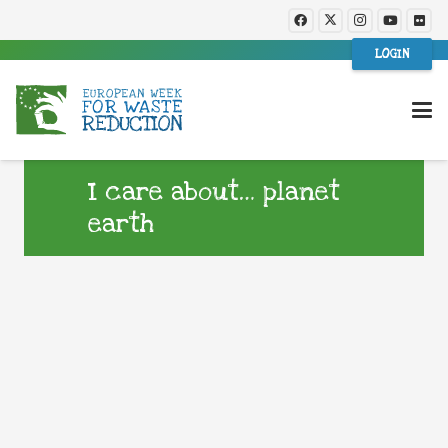
LOGIN
I care about… planet
earth