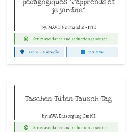
pédagogiques “J’apprends et
je jardine”
by:
MAVD Normandie - FNE
Strict avoidance and reduction at source
France
-
Ganzeville
22/11/2016
Taschen-Tüten-Tausch-Tag
by:
AWA Entsorgung GmbH
Strict avoidance and reduction at source