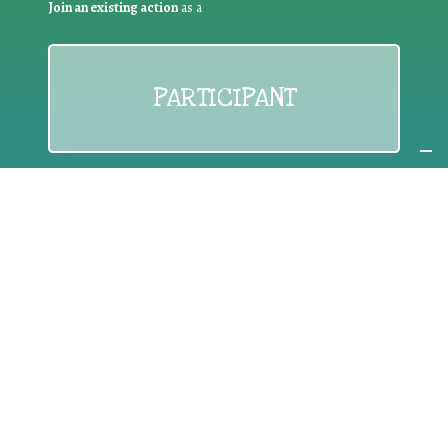
Join an existing action
as a
PARTICIPANT
If you are:
an individual citizen or a group
Coordinate
the EWWR
in your area
as a
COORDINATOR
If you are:
a public authority competent in the field of waste
prevention