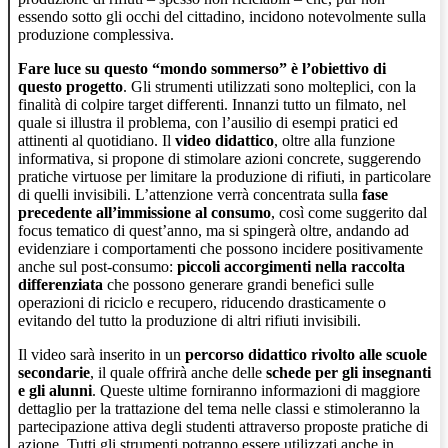
essendo sotto gli occhi del cittadino, incidono notevolmente sulla
produzione complessiva.
Fare luce su questo “mondo sommerso” è l’obiettivo di
questo progetto
. Gli strumenti utilizzati sono molteplici, con la
finalità di colpire target differenti. Innanzi tutto un filmato, nel
quale si illustra il problema, con l’ausilio di esempi pratici ed
attinenti al quotidiano. Il
video didattico
, oltre alla funzione
informativa, si propone di stimolare azioni concrete, suggerendo
pratiche virtuose per limitare la produzione di rifiuti, in particolare
di quelli invisibili. L’attenzione verrà concentrata sulla
fase
precedente all’immissione al consumo
, così come suggerito dal
focus tematico di quest’anno, ma si spingerà oltre, andando ad
evidenziare i comportamenti che possono incidere positivamente
anche sul post-consumo:
piccoli accorgimenti nella raccolta
differenziata
che possono generare grandi benefici sulle
operazioni di riciclo e recupero, riducendo drasticamente o
evitando del tutto la produzione di altri rifiuti invisibili.
Il video sarà inserito in un
percorso didattico rivolto alle scuole
secondarie
, il quale offrirà anche delle
schede per gli insegnanti
e gli alunni
. Queste ultime forniranno informazioni di maggiore
dettaglio per la trattazione del tema nelle classi e stimoleranno la
partecipazione attiva degli studenti attraverso proposte pratiche di
azione. Tutti gli strumenti potranno essere utilizzati anche in