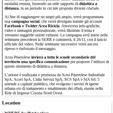
modalità remota, fornendo un utile supporto di
didattica a
distanza
, in un periodo in cui tale proposta diviene cruciale.
Al fine di raggiungere un target più ampio, verrà programmata
una
campagna social
, che verrà divulgata tramite gli account
Facebook e Twitter Acea Ricicla
. Attraverso info-grafiche,
video e immagini personalizzate, verrà illustrato il tema e
verranno suggerite azioni virtuose. La campagna avrà inizio nelle
settimane precedenti la SERR e culminerà, il 26/11, con il lancio
ufficiale del video. Nelle settimane successive verrà ancora
ripreso e rinforzato il messaggio.
Acea Pinerolese
invierà a tutte le scuole secondarie del
territorio una specifica comunicazione
per proporre l’utilizzo di
questo strumento di didattica a distanza.
L’azione è realizzata e promossa da Acea Pinerolese Industriale
SpA, Acsel SpA, Cidiu Servizi SpA, SCS SpA e SIA Srl: 5
aziende a capitale pubblico, che svolgono i servizi di igiene
urbana e/o di trattamento e smaltimento dei rifiuti, riunite nella
Rete di Imprese Corona Nord Ovest.
Location