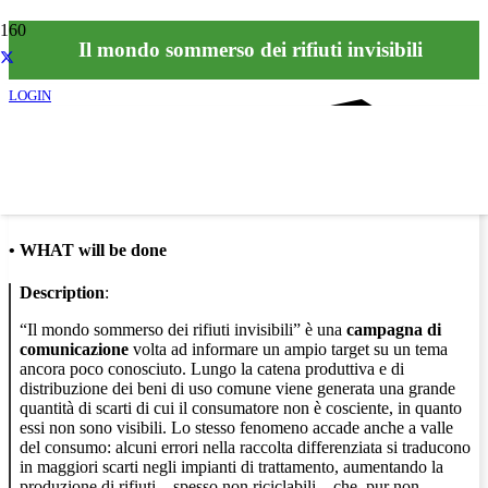
Il mondo sommerso dei rifiuti invisibili
LOGIN
Info
•
WHAT will be done
Description
:
“Il mondo sommerso dei rifiuti invisibili” è una
campagna di
comunicazione
volta ad informare un ampio target su un tema
ancora poco conosciuto. Lungo la catena produttiva e di
distribuzione dei beni di uso comune viene generata una grande
quantità di scarti di cui il consumatore non è cosciente, in quanto
essi non sono visibili. Lo stesso fenomeno accade anche a valle
del consumo: alcuni errori nella raccolta differenziata si traducono
in maggiori scarti negli impianti di trattamento, aumentando la
produzione di rifiuti – spesso non riciclabili – che, pur non