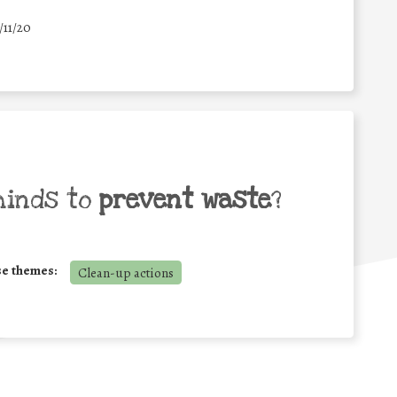
/11/20
minds to
prevent waste
?
se themes:
Clean-up actions