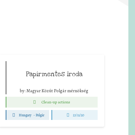
Papírmentes iroda
by:
Magyar Közút Polgár mérnökség
Clean-up actions
Hungary
-
Polgár
23/11/20