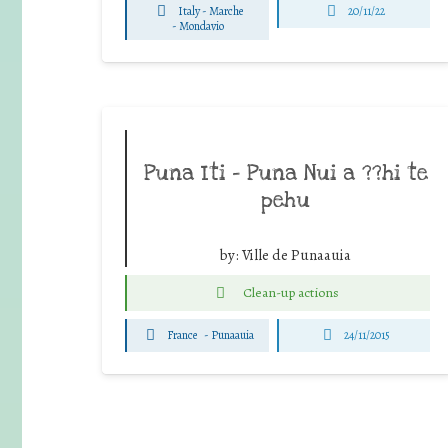
Italy - Marche
20/11/22
-
Mondavio
Puna Iti – Puna Nui a ??hi te
pehu
by:
Ville de Punaauia
Clean-up actions
France
-
Punaauia
24/11/2015