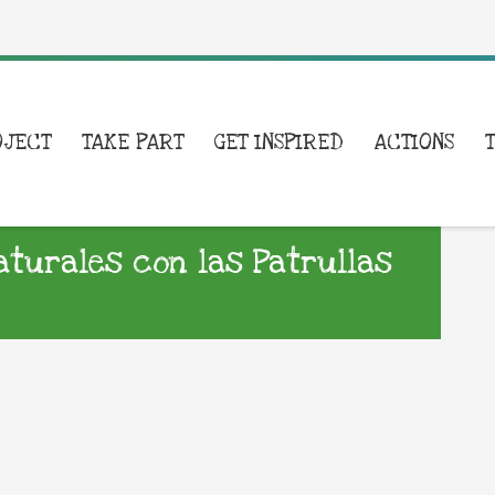
OJECT
TAKE PART
GET INSPIRED
ACTIONS
turales con las Patrullas