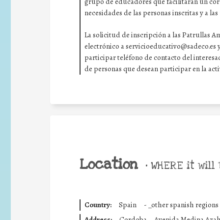
grupo de educadores que facilitarán un corr
necesidades de las personas inscritas y a l
La solicitud de inscripción a las Patrullas
electrónico a servicioeducativo@sadeco.es y 
participar teléfono de contacto del interes
de personas que desean participar en la act
Location
•
WHERE it will 
Country:
Spain
-
_other spanish regions
Address:
Cordoba
Avenida Medina Aza