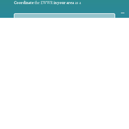
Coordinate
the EWWR
in your area
as a
COORDINATOR
If you are:
a public authority competent in the field of waste
prevention