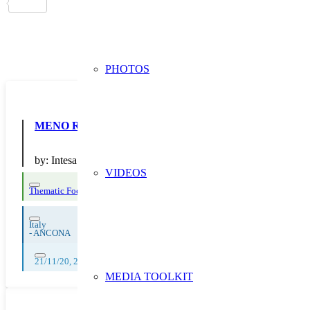
PHOTOS
MENO RIFIUTI, PIÙ FUTURO
by:
Intesa Sanpaolo
VIDEOS
Thematic Focus: invisible waste
Italy
-
ANCONA
21/11/20, 22/11/20, 23/11/20, 24/11/20, 25/11/20, 26/11/20, 27/11/20, 
MEDIA TOOLKIT