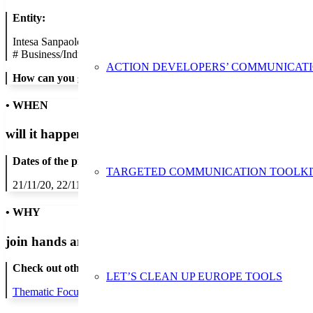
Entity:
Intesa Sanpaolo
#
Business/Industry
ACTION DEVELOPERS’ COMMUNICAT
How can you get in contact:
• WHEN
will it happen?
Dates of the proposed action:
TARGETED COMMUNICATION TOOLKI
21/11/20, 22/11/20, 23/11/20, 24/11/20, 25/11/20, 26/11/20, 27/11/2
• WHY
join hands and minds to
prevent waste
?
Check out other actions that will cover these themes:
LET’S CLEAN UP EUROPE TOOLS
Thematic Focus: invisible waste