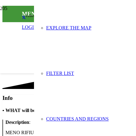
MENO RIFIUTI, PIÙ FUTURO
Follow us on social media
LOGIN
EXPLORE THE MAP
FILTER LIST
Info
•
WHAT will be done
COUNTRIES AND REGIONS
Description
:
MENO RIFIUTI, PIÙ FUTURO: Dal 21 al 29 novembre aderiamo alla Se