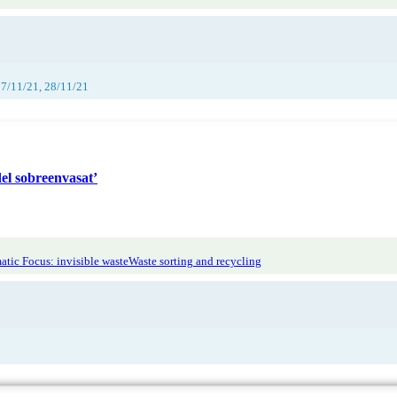
27/11/21, 28/11/21
del sobreenvasat’
tic Focus: invisible waste
Waste sorting and recycling