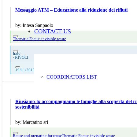
Messaggio ATM – Educazione alla riduzione dei rifiuti
by:
Intesa Sanpaolo
CONTACT US
Thematic Focus: invisible waste
Italy
-
RIVOLI
19/11/2019
COORDINATORS LIST
Riusiamo-li: accompagniamo le famiglie alla scoperta del rius
sostenibilità
by:
Mercatino srl
Reuse and preparing for reuse
Thematic Focus: invisible waste