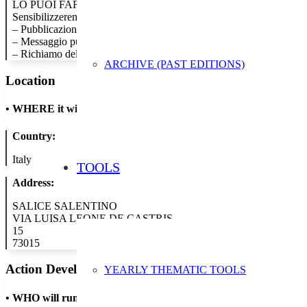
LO PUOI FARE E NOI TI AIUTIAMO A REALIZZARLO!
Sensibilizzeremo sui temi della settimana attraverso:
– Pubblicazione di una news nella nostra intranet aziendale che sarà vi
– Messaggio pubblicato nei nostri ATM
– Richiamo della news nei canali social
ARCHIVE (PAST EDITIONS)
Location
•
WHERE it will take place
Country:
Italy
TOOLS
Address:
SALICE SALENTINO
VIA LUISA LEONE DE CASTRIS
15
73015
Action Developer
YEARLY THEMATIC TOOLS
•
WHO will run the show