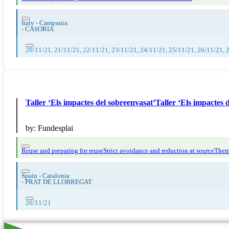
Italy - Campania
-
CASORIA
20/11/21, 21/11/21, 22/11/21, 23/11/21, 24/11/21, 25/11/21, 26/11/21, 
Taller ‘Els impactes del sobreenvasat’Taller ‘Els impactes 
by:
Fundesplai
Reuse and preparing for reuse
Strict avoidance and reduction at source
Thema
Spain - Catalonia
-
PRAT DE LLOBREGAT
26/11/21