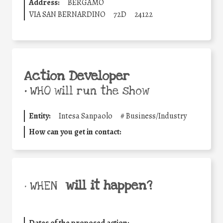
Address:
BERGAMO
VIA SAN BERNARDINO
72D
24122
Action Developer
•
WHO will run the show
Entity:
Intesa Sanpaolo
#
Business/Industry
How can you get in contact:
will it happen?
• WHEN
Dates of the proposed action: