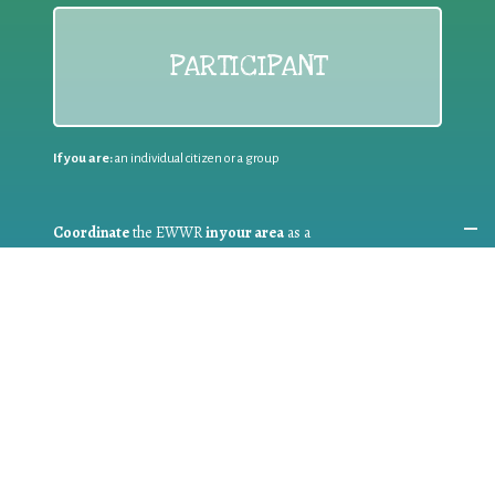
PARTICIPANT
If you are:
an individual citizen or a group
Coordinate
the EWWR
in your area
as a
COORDINATOR
If you are:
a public authority competent in the field of waste
prevention