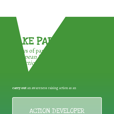
TAKE PART !
3 ways of participating in the
European Week for Waste
Reduction:
carry out
an awareness raising action as an
ACTION DEVELOPER