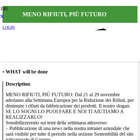
MENO RIFIUTI, PIÙ FUTURO
LOGIN
Info
•
WHAT will be done
Description
:
MENO RIFIUTI, PIÙ FUTURO: Dal 21 al 29 novembre
aderiamo alla Settimana Europea per la Riduzione dei Rifiuti, per
diminuire i rifiuti da fabbricazione dei prodotti. Il nostro slogan:
SE LO SOGNI LO PUOI FARE E NOI TI AIUTIAMO A
REALIZZARLO!
Sensibilizzeremo sui temi della settimana attraverso:
– Pubblicazione di una news nella nostra intranet aziendale che
sarà visibile per tutto il periodo nella sezione Sostenibilità del sito
istituzionale di Gruppo.